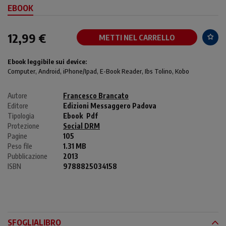
EBOOK
12,99 €
METTI NEL CARRELLO
Ebook leggibile sui device:
Computer
, Android,
iPhone/Ipad
, E-Book Reader, Ibs Tolino, Kobo
Autore
Francesco Brancato
Editore
Edizioni Messaggero Padova
Tipologia
Ebook
Pdf
Protezione
Social DRM
Pagine
105
Peso file
1.31 MB
Pubblicazione
2013
ISBN
9788825034158
SFOGLIALIBRO