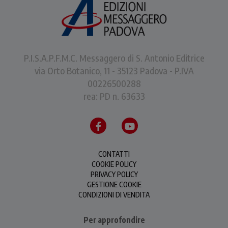
P.I.S.A.P.F.M.C. Messaggero di S. Antonio Editrice
via Orto Botanico, 11 - 35123 Padova - P.IVA
00226500288
rea: PD n. 63633
CONTATTI
COOKIE POLICY
PRIVACY POLICY
GESTIONE COOKIE
CONDIZIONI DI VENDITA
Per approfondire