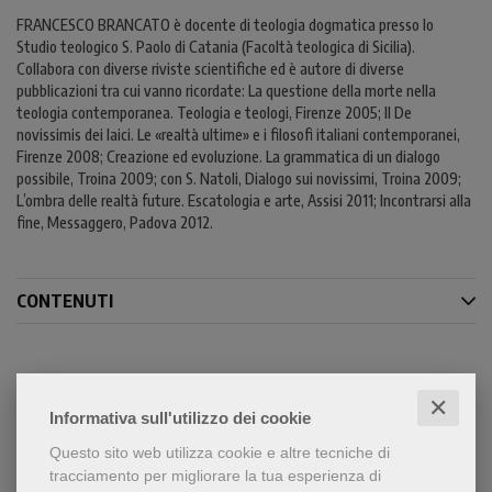
FRANCESCO BRANCATO è docente di teologia dogmatica presso lo
Studio teologico S. Paolo di Catania (Facoltà teologica di Sicilia).
Collabora con diverse riviste scientifiche ed è autore di diverse
pubblicazioni tra cui vanno ricordate: La questione della morte nella
teologia contemporanea. Teologia e teologi, Firenze 2005; Il De
novissimis dei laici. Le «realtà ultime» e i filosofi italiani contemporanei,
Firenze 2008; Creazione ed evoluzione. La grammatica di un dialogo
possibile, Troina 2009; con S. Natoli, Dialogo sui novissimi, Troina 2009;
L’ombra delle realtà future. Escatologia e arte, Assisi 2011; Incontrarsi alla
fine, Messaggero, Padova 2012.
CONTENUTI
Condividi
✕
Informativa sull'utilizzo dei cookie
Questo sito web utilizza cookie e altre tecniche di
tracciamento per migliorare la tua esperienza di