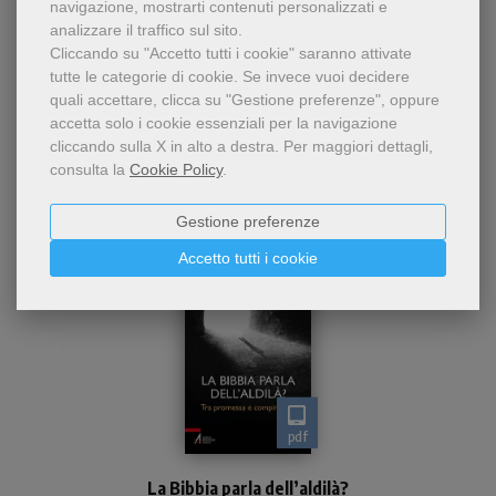
navigazione, mostrarti contenuti personalizzati e
analizzare il traffico sul sito.
Cliccando su "Accetto tutti i cookie" saranno attivate
tutte le categorie di cookie.
Se invece vuoi decidere
quali accettare, clicca su "Gestione preferenze", oppure
Dello stesso autore
accetta solo i cookie essenziali per la navigazione
cliccando sulla X in alto a destra.
Per maggiori dettagli,
consulta la
Cookie Policy
.
Gestione preferenze
Accetto tutti i cookie
pdf
La Bibbia parla dell’aldilà?
La Bibbia parla dell’aldilà?
Alcuni studiosi hanno