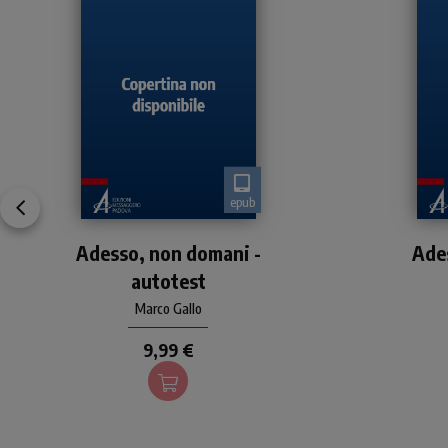
epub
Giubileo del 2025 sulla
G
Adesso, non domani -
speranza
Ade
autotest
Marco Gallo
9,99 €