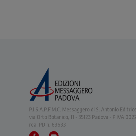
P.I.S.A.P.F.M.C. Messaggero di S. Antonio Editric
via Orto Botanico, 11 - 35123 Padova - P.IVA 0
rea: PD n. 63633