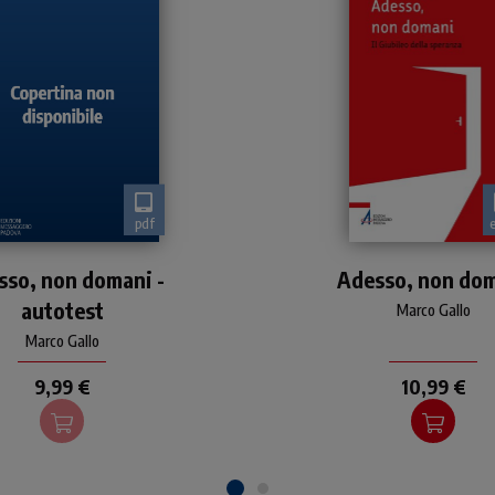
pdf
iubileo del 2025 sulla
Giubileo del 2025 sul
sso, non domani -
speranza
Adesso, non do
speranza
autotest
Marco Gallo
Marco Gallo
9,99 €
10,99 €