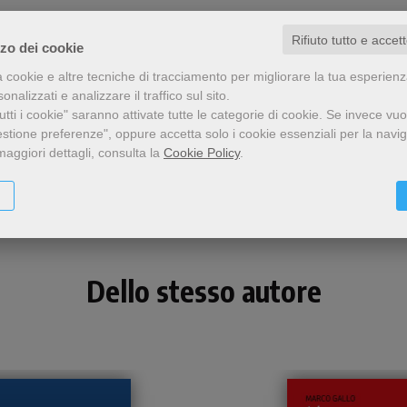
Rifiuto tutto e accet
zzo dei cookie
a cookie e altre tecniche di tracciamento per migliorare la tua esperien
nalizzati e analizzare il traffico sul sito.
tti i cookie" saranno attivate tutte le categorie di cookie.
Se invece vuo
estione preferenze", oppure accetta solo i cookie essenziali per la navi
Condividi
maggiori dettagli, consulta la
Cookie Policy
.
Dello stesso autore