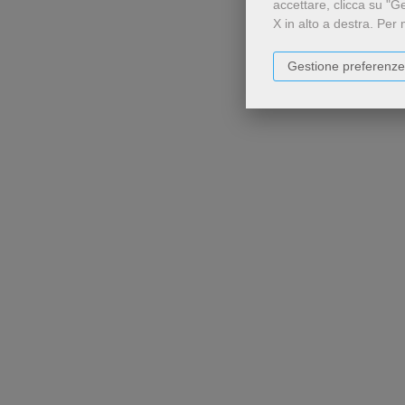
accettare, clicca su "G
X in alto a destra.
Per 
Gestione preferenze