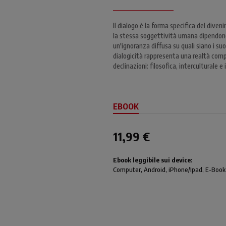
Il dialogo è la forma specifica del diveni
la stessa soggettività umana dipendono
un'ignoranza diffusa su quali siano i suo
dialogicità rappresenta una realtà compl
declinazioni: filosofica, interculturale 
EBOOK
11,99 €
Ebook leggibile sui device:
Computer
, Android,
iPhone/Ipad
, E-Book