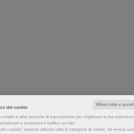
Rifiuto tutto e accet
zzo dei cookie
a cookie e altre tecniche di tracciamento per migliorare la tua esperien
nalizzati e analizzare il traffico sul sito.
tti i cookie" saranno attivate tutte le categorie di cookie.
Se invece vuo