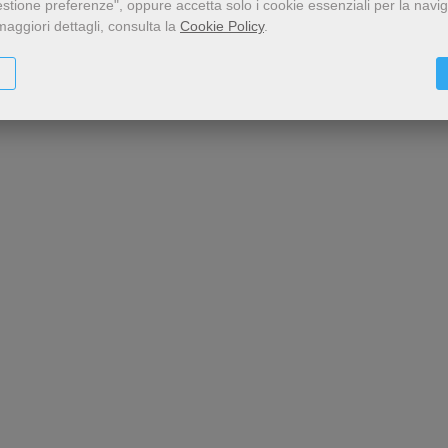
estione preferenze", oppure accetta solo i cookie essenziali per la navi
maggiori dettagli, consulta la
Cookie Policy
.