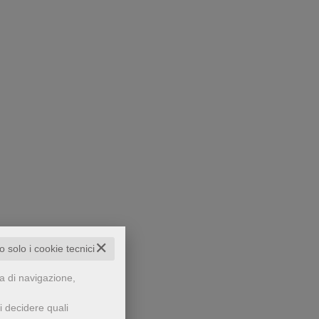
✕
to solo i cookie tecnici
za di navigazione,
i decidere quali