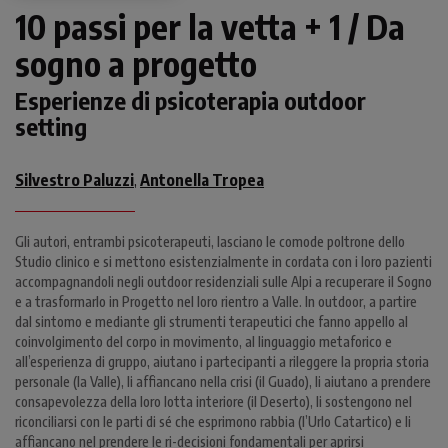
10 passi per la vetta + 1 / Da
sogno a progetto
Esperienze di psicoterapia outdoor
setting
Silvestro Paluzzi
Antonella Tropea
,
Gli autori, entrambi psicoterapeuti, lasciano le comode poltrone dello
Studio clinico e si mettono esistenzialmente in cordata con i loro pazienti
accompagnandoli negli outdoor residenziali sulle Alpi a recuperare il Sogno
e a trasformarlo in Progetto nel loro rientro a Valle. In outdoor, a partire
dal sintomo e mediante gli strumenti terapeutici che fanno appello al
coinvolgimento del corpo in movimento, al linguaggio metaforico e
all’esperienza di gruppo, aiutano i partecipanti a rileggere la propria storia
personale (la Valle), li affiancano nella crisi (il Guado), li aiutano a prendere
consapevolezza della loro lotta interiore (il Deserto), li sostengono nel
riconciliarsi con le parti di sé che esprimono rabbia (l’Urlo Catartico) e li
affiancano nel prendere le ri-decisioni fondamentali per aprirsi