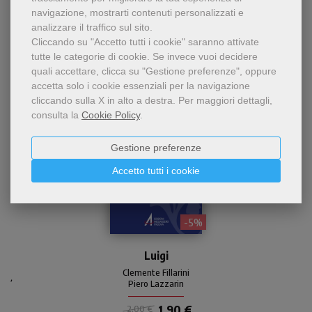
Chi ha visto questo prodotto
navigazione, mostrarti contenuti personalizzati e
ha visto anche...
analizzare il traffico sul sito.
Cliccando su "Accetto tutti i cookie" saranno attivate
tutte le categorie di cookie.
Se invece vuoi decidere
quali accettare, clicca su "Gestione preferenze", oppure
accetta solo i cookie essenziali per la navigazione
cliccando sulla X in alto a destra.
Per maggiori dettagli,
consulta la
Cookie Policy
.
Gestione preferenze
Accetto tutti i cookie
- 5%
IN RISTAMPA - Il significato
del nome, i patroni più noti
Luigi
e importanti con quel nome,
Clemente Fillarini
,
i personaggi celebri/illustri e
Piero Lazzarin
una loro sintesi biografica,
1,90 €
2,00 €
una preghiera al santo e,