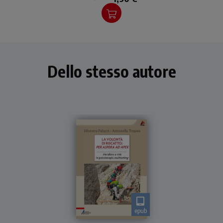
infine, l'immagine del santo
staccabile come segnalibro.
Dello stesso autore
epub