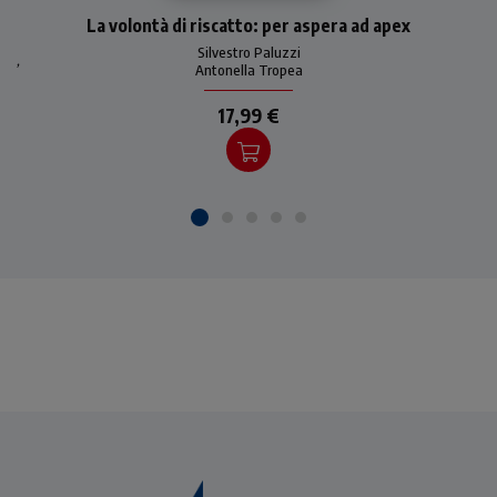
Come dare un senso alle
La volontà di riscatto: per aspera ad apex
‘ferite’ della propria storia,
alle situazioni della vita
Silvestro Paluzzi
,
ingiuste e immeritate e
Antonella Tropea
come trionfare su di
17,99 €