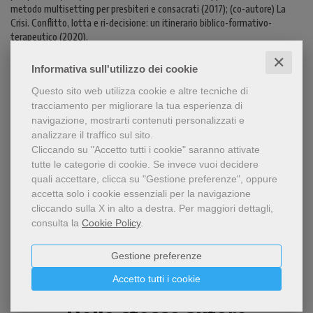
metodo multisetting per presbiteri e consacrati (2017); (co-autore) La
Crisi. Conflitto, lotta e ri-decisione: un itinerario biblico-formativo-
terapeutico (2020).
✕
Informativa sull'utilizzo dei cookie
SFOGLIALIBRO
Questo sito web utilizza cookie e altre tecniche di
tracciamento per migliorare la tua esperienza di
CONTENUTI
navigazione, mostrarti contenuti personalizzati e
analizzare il traffico sul sito.
Cliccando su "Accetto tutti i cookie" saranno attivate
tutte le categorie di cookie.
Se invece vuoi decidere
Condividi
quali accettare, clicca su "Gestione preferenze", oppure
accetta solo i cookie essenziali per la navigazione
cliccando sulla X in alto a destra.
Per maggiori dettagli,
consulta la
Cookie Policy
.
Gestione preferenze
Accetto tutti i cookie