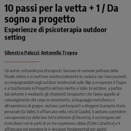
10 passi per la vetta + 1 / Da
sogno a progetto
Esperienze di psicoterapia outdoor
setting
Silvestro Paluzzi
Antonella Tropea
,
Gli autori, entrambi psicoterapeuti, lasciano le comode poltrone dello
Studio clinico e si mettono esistenzialmente in cordata con i loro pazienti
accompagnandoli negli outdoor residenziali sulle Alpi a recuperare il Sogno
e a trasformarlo in Progetto nel loro rientro a Valle. In outdoor, a partire
dal sintomo e mediante gli strumenti terapeutici che fanno appello al
coinvolgimento del corpo in movimento, al linguaggio metaforico e
all’esperienza di gruppo, aiutano i partecipanti a rileggere la propria storia
personale (la Valle), li affiancano nella crisi (il Guado), li aiutano a prendere
consapevolezza della loro lotta interiore (il Deserto), li sostengono nel
riconciliarsi con le parti di sé che esprimono rabbia (l’Urlo Catartico) e li
affiancano nel prendere le ri-decisioni fondamentali per aprirsi