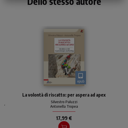
Dello stesso autore
epub
Come dare un senso alle
La volontà di riscatto: per aspera ad apex
‘ferite’ della propria storia,
alle situazioni della vita
Silvestro Paluzzi
,
ingiuste e immeritate e
Antonella Tropea
come trionfare su di
17,99 €