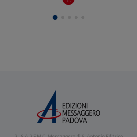
P.I.S.A.P.F.M.C. Messaggero di S. Antonio Editrice