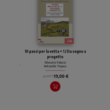
- 5%
Originale metodo di
10 passi per la vetta + 1 / Da sogno a
accompagnamento per
progetto
alleviare ansia, depressione,
stress, attacchi di panico e
Silvestro Paluzzi
,
Antonella Tropea
disagio psicologico in
genere, con strumenti
19,00 €
20,00 €
terapeutici che fanno
appello al cervello emotivo
al coinvolgimento del corpo
"in movimento".