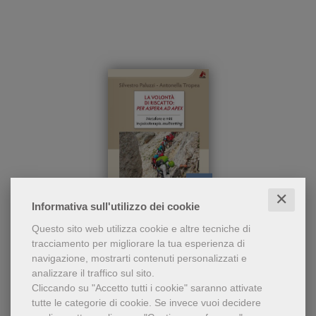
✕
pdf
Informativa sull'utilizzo dei cookie
Come dare un senso alle
La volontà di riscatto: per aspera ad
Questo sito web utilizza cookie e altre tecniche di
‘ferite’ della propria storia,
apex
tracciamento per migliorare la tua esperienza di
alle situazioni della vita
navigazione, mostrarti contenuti personalizzati e
ingiuste e immeritate e
Silvestro Paluzzi
,
Antonella Tropea
analizzare il traffico sul sito.
come trionfare su di
Cliccando su "Accetto tutti i cookie" saranno attivate
17,99 €
tutte le categorie di cookie.
Se invece vuoi decidere