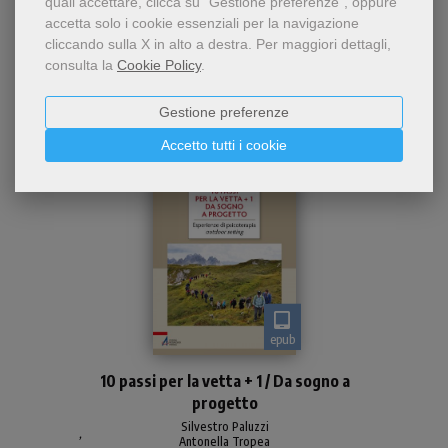
quali accettare, clicca su "Gestione preferenze", oppure
accetta solo i cookie essenziali per la navigazione
cliccando sulla X in alto a destra.
Per maggiori dettagli,
consulta la
Cookie Policy
.
Gestione preferenze
Accetto tutti i cookie
epub
Gli autori, entrambi
10 passi per la vetta + 1 / Da sogno a
psicoterapeuti, lasciano le
progetto
comode poltrone dello
Studio clinico e si mettono
Silvestro Paluzzi
,
Antonella Tropea
esistenzialmente in cordata