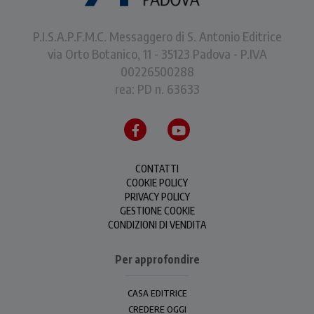
P.I.S.A.P.F.M.C. Messaggero di S. Antonio Editrice
via Orto Botanico, 11 - 35123 Padova - P.IVA
00226500288
rea: PD n. 63633
CONTATTI
COOKIE POLICY
PRIVACY POLICY
GESTIONE COOKIE
CONDIZIONI DI VENDITA
Per approfondire
CASA EDITRICE
CREDERE OGGI