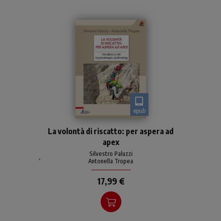
epub
Come dare un senso alle
La volontà di riscatto: per aspera ad
‘ferite’ della propria storia,
apex
alle situazioni della vita
ingiuste e immeritate e
Silvestro Paluzzi
,
Antonella Tropea
come trionfare su di
17,99 €