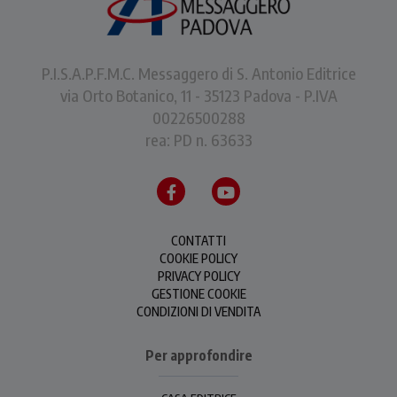
P.I.S.A.P.F.M.C. Messaggero di S. Antonio Editrice
via Orto Botanico, 11 - 35123 Padova - P.IVA
00226500288
rea: PD n. 63633
CONTATTI
COOKIE POLICY
PRIVACY POLICY
GESTIONE COOKIE
CONDIZIONI DI VENDITA
Per approfondire