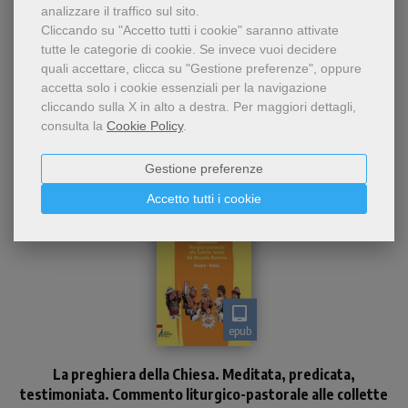
analizzare il traffico sul sito.
Cliccando su "Accetto tutti i cookie" saranno attivate
tutte le categorie di cookie.
Se invece vuoi decidere
Dello stesso autore
quali accettare, clicca su "Gestione preferenze", oppure
accetta solo i cookie essenziali per la navigazione
cliccando sulla X in alto a destra.
Per maggiori dettagli,
consulta la
Cookie Policy
.
Gestione preferenze
Accetto tutti i cookie
epub
Commento teologico,
La preghiera della Chiesa. Meditata, predicata,
spirituale e pastorale di
tutte le collette feriali del
testimoniata. Commento liturgico-pastorale alle collette