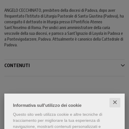
ANGELO CECCHINATO, presbitero della diocesi di Padova, dopo aver
frequentato l’Istituto di Liturgia Pastorale di Santa Giustina (Padova), ha
conseguito il dottorato in liturgia presso il Pontificio Ateneo
Sant’Anselmo di Roma. Per undici anni amministratore della curia
vescovile della sua diocesi, e parroco a Sant’Ignazio di Loyola in Padova e
a Pontevigodarzere, Padova. Attualmente è canonico della Cattedrale di
Padova.
CONTENUTI
Condividi
✕
Informativa sull'utilizzo dei cookie
Questo sito web utilizza cookie e altre tecniche di
tracciamento per migliorare la tua esperienza di
navigazione, mostrarti contenuti personalizzati e