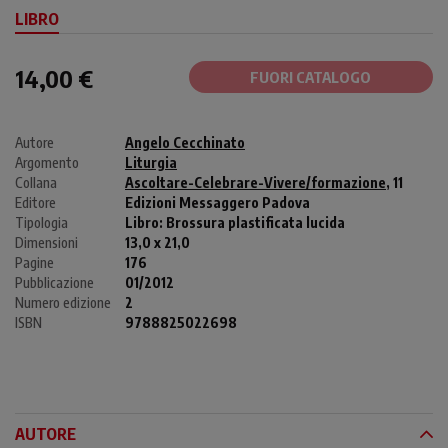
LIBRO
14,00 €
FUORI CATALOGO
Autore
Angelo Cecchinato
Argomento
Liturgia
Collana
Ascoltare-Celebrare-Vivere/formazione
, 11
Editore
Edizioni Messaggero Padova
Tipologia
Libro:
Brossura plastificata lucida
Dimensioni
13,0 x 21,0
Pagine
176
Pubblicazione
01/2012
Numero edizione
2
ISBN
9788825022698
AUTORE