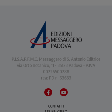
P.I.S.A.P.F.M.C. Messaggero di S. Antonio Editrice
via Orto Botanico, 11 - 35123 Padova - P.IVA
00226500288
rea: PD n. 63633
CONTATTI
COOKIE POLICY