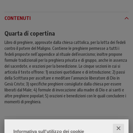
CONTENUTI
Quarta di copertina
Libro di preghiere, approvate dalla chiesa cattolica, per la lotta dei fedeli
contro il potere del Maligno. Contiene le preghiere permesse a tutti i
fedeli proposte nell’appendice al rituale dell’esorcismo; inoltre propone
formule tradizionali per la preghiera privata e di gruppo, anche in assenza
del sacerdote, e orazioni per la benedizione. Le cinque sezioni in cui si
articola il testo offrono: 1) orazioni quotidiane e di introduzione; 2) passi
della Scrittura per ascoltare e meditare l’annuncio liberatore di Dio in
Gesù Cristo; 3) specifiche preghiere consigliate dalla chiesa per essere
liberati dal Male; 4) formule di invocazione alla madre di Dio e ai santi e
altre preghiere popolari; 5) orazioni e benedizioni con le quali concludere i
momenti di preghiera.
✕
Informativa sull'utilizzo dei cookie