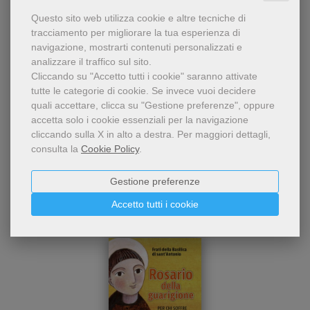
Condividi
Questo sito web utilizza cookie e altre tecniche di
tracciamento per migliorare la tua esperienza di
navigazione, mostrarti contenuti personalizzati e
analizzare il traffico sul sito.
Cliccando su "Accetto tutti i cookie" saranno attivate
tutte le categorie di cookie.
Se invece vuoi decidere
quali accettare, clicca su "Gestione preferenze", oppure
accetta solo i cookie essenziali per la navigazione
cliccando sulla X in alto a destra.
Per maggiori dettagli,
Chi ha visto questo prodotto
consulta la
Cookie Policy
.
ha visto anche...
Gestione preferenze
Accetto tutti i cookie