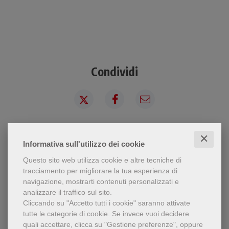
Condividi
✕
Informativa sull'utilizzo dei cookie
Questo sito web utilizza cookie e altre tecniche di
Chi ha visto questo prodotto
tracciamento per migliorare la tua esperienza di
navigazione, mostrarti contenuti personalizzati e
ha visto anche...
analizzare il traffico sul sito.
Cliccando su "Accetto tutti i cookie" saranno attivate
tutte le categorie di cookie.
Se invece vuoi decidere
quali accettare, clicca su "Gestione preferenze", oppure