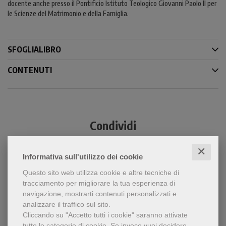
docente anche presso il Pontificio Istituto Teologico Giovanni Paolo II per
le Scienze del Matrimonio e della Famiglia.
SFOGLIALIBRO
CONTENUTI
Condividi
✕
Informativa sull'utilizzo dei cookie
Questo sito web utilizza cookie e altre tecniche di
tracciamento per migliorare la tua esperienza di
navigazione, mostrarti contenuti personalizzati e
analizzare il traffico sul sito.
Cliccando su "Accetto tutti i cookie" saranno attivate
Dello stesso autore
tutte le categorie di cookie.
Se invece vuoi decidere