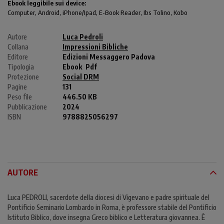
Ebook leggibile sui device:
Computer
, Android,
iPhone/Ipad
, E-Book Reader, Ibs Tolino, Kobo
Autore
Luca Pedroli
Collana
Impressioni Bibliche
Editore
Edizioni Messaggero Padova
Tipologia
Ebook
Pdf
Protezione
Social DRM
Pagine
131
Peso file
446.50 KB
Pubblicazione
2024
ISBN
9788825056297
AUTORE
Luca PEDROLI, sacerdote della diocesi di Vigevano e padre spirituale del
Pontificio Seminario Lombardo in Roma, è professore stabile del Pontificio
Istituto Biblico, dove insegna Greco biblico e Letteratura giovannea. È