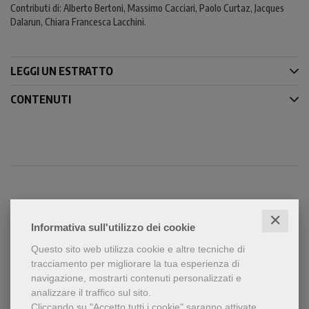
Contributi di: Alberto Bertoni, Massimo Cacciari, Paolo Curtaz, Jacques
Dalarun, Chiara Francesca Lacchini.
LEGGI UN ESTRATTO
CONTENUTI
Condividi
✕
Informativa sull'utilizzo dei cookie
Questo sito web utilizza cookie e altre tecniche di
tracciamento per migliorare la tua esperienza di
navigazione, mostrarti contenuti personalizzati e
analizzare il traffico sul sito.
Cliccando su "Accetto tutti i cookie" saranno attivate