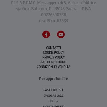
P.I.S.A.P.F.M.C. Messaggero di S. Antonio Editrice
via Orto Botanico, 11 - 35123 Padova - P.IVA
00226500288
rea: PD n. 63633
CONTATTI
COOKIE POLICY
PRIVACY POLICY
GESTIONE COOKIE
CONDIZIONI DI VENDITA
Per approfondire
CASA EDITRICE
CREDERE OGGI
EBOOK
NEWS & EVENTI