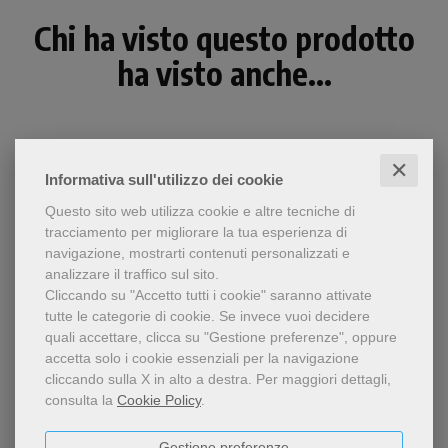
Chi ha visto questo prodotto
ha visto anche...
✕
Informativa sull'utilizzo dei cookie
Questo sito web utilizza cookie e altre tecniche di
tracciamento per migliorare la tua esperienza di
navigazione, mostrarti contenuti personalizzati e
analizzare il traffico sul sito.
Cliccando su "Accetto tutti i cookie" saranno attivate
tutte le categorie di cookie.
Se invece vuoi decidere
quali accettare, clicca su "Gestione preferenze", oppure
pdf
accetta solo i cookie essenziali per la navigazione
Rilettura del Cantico delle
cliccando sulla X in alto a destra.
Per maggiori dettagli,
Il Cantico, 800 anni dopo
Creature in occasione
consulta la
Cookie Policy
.
Autori vari
dell'ottavo centenario
(1225-2025) nel quadro
Gestione preferenze