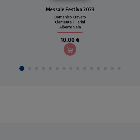
Uno strumento pratico e
Messale Festivo 2023
immediato per seguire la
liturgia eucaristica festiva
Domenico Cravero
,
per tutto l'anno 2023. Con
Clemente Fillarini
,
Alberto Vela
introduzioni, commenti e
preghiere di Domenico
10,00 €
Cravero.