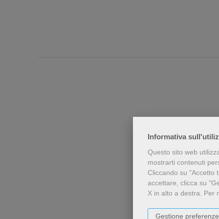
Informativa sull'utili
Questo sito web utilizz
mostrarti contenuti perso
Chi h
Cliccando su "Accetto tu
accettare, clicca su "G
X in alto a destra.
Per 
Gestione preferenze