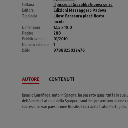
Collana
Il pozzo di Giacobbe/nuova serie
Editore
Edizioni Messaggero Padova
Tipologia
Libro:
Brossura plastificata
lucida
Dimensioni
12,5 x 19,0
Pagine
288
Pubblicazione
01/2010
Numero edizione
1
ISBN
9788825022476
AUTORE
CONTENUTI
Ignacio Larrañaga, nato in Spagna, ha passato quasi tutta la sua v
dell’America Latina e della Spagna. I suoi libri presentano alcune
successo in vari paesi, come Brasile, Stati Uniti, Italia, Portogall