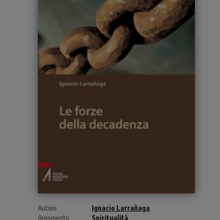
Autore
Ignacio Larrañaga
Argomento
Spiritualità