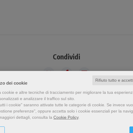
Condividi
Rifiuto tutto e accet
zzo dei cookie
a cookie e altre tecniche di tracciamento per migliorare la tua esperien
nalizzati e analizzare il traffico sul sito.
a visto questo prodotto ha visto an
tti i cookie" saranno attivate tutte le categorie di cookie.
Se invece vuo
estione preferenze", oppure accetta solo i cookie essenziali per la navi
maggiori dettagli, consulta la
Cookie Policy
.