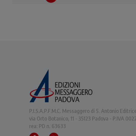
indispensabile per chi
si
affronta i temi francescani.
dif
d
P.I.S.A.P.F.M.C. Messaggero di S. Antonio Editric
via Orto Botanico, 11 - 35123 Padova - P.IVA 0
rea: PD n. 63633