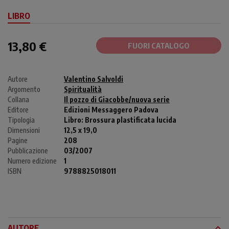
LIBRO
13,80 €
FUORI CATALOGO
Autore
Valentino Salvoldi
Argomento
Spiritualità
Collana
Il pozzo di Giacobbe/nuova serie
Editore
Edizioni Messaggero Padova
Tipologia
Libro:
Brossura plastificata lucida
Dimensioni
12,5 x 19,0
Pagine
208
Pubblicazione
03/2007
Numero edizione
1
ISBN
9788825018011
AUTORE