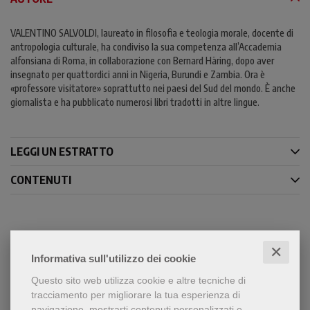
VALENTINO SALVOLDI, laureato in filosofia e teologia morale, docente di
antropologia culturale, ha condiviso la sua competenza all’Accademia
alfonsiana di Roma, in collaborazione con Bernard Häring, dopo aver
insegnato per quattordici anni in Nigeria, Burundi e Zambia. Ora è
«professore visitatore» soprattutto nei paesi del Sud del mondo. È anche
giornalista e ha pubblicato numerosi libri tradotti in altre lingue.
LEGGI UN ESTRATTO
CONTENUTI
Condividi
✕
Informativa sull'utilizzo dei cookie
Questo sito web utilizza cookie e altre tecniche di
tracciamento per migliorare la tua esperienza di
navigazione, mostrarti contenuti personalizzati e