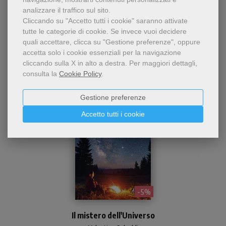
analizzare il traffico sul sito.
Cliccando su "Accetto tutti i cookie" saranno attivate
tutte le categorie di cookie.
Se invece vuoi decidere
quali accettare, clicca su "Gestione preferenze", oppure
Dello stesso autore
accetta solo i cookie essenziali per la navigazione
cliccando sulla X in alto a destra.
Per maggiori dettagli,
consulta la
Cookie Policy
.
Gestione preferenze
Accetto tutti i cookie
- 5%
Pratica agenda giornaliera
Il mistero dell'Universo
2022. Tema: universo,
scienza e fede.