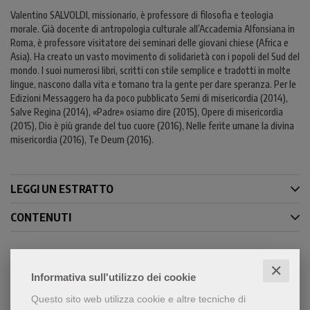
Valentino SALVOLDI, missionario, è professore di filosofia e teologia
morale. Già docente di antropologia culturale all’Accademia Alfonsiana in
Roma, è professore visitatore dei seminari delle giovani chiese (Africa e
Asia). Ha creato un vasto movimento di solidarietà con i popoli del Sud del
mondo. I suoi numerosi libri, scritti con stile semplice e tradotti in molte
lingue, nascono dalla vita e tornano tra la gente per dare speranza. Per le
Edizioni Messaggero ha da poco pubblicato Semi di misericordia (2014),
Salve Regina (2014), «Padre» osiamo dire (2015), Opere di misericordia
(2015), Dio è più grande del tuo cuore (2016), Nelle ferite umane la divina
misericordia (2016), Te Deum (2016).
LEGGI UN ESTRATTO
CONTENUTI
✕
Informativa sull'utilizzo dei cookie
Condividi
Questo sito web utilizza cookie e altre tecniche di