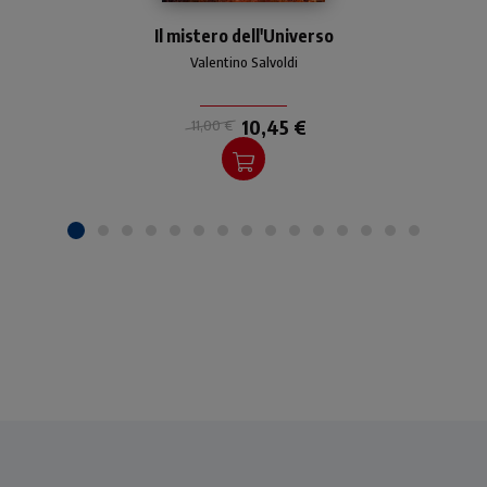
Pratica agenda giornaliera
Il mistero dell'Universo
2022. Tema: universo,
scienza e fede.
Valentino Salvoldi
10,45 €
11,00 €