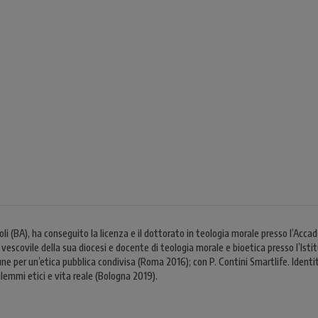
(BA), ha conseguito la licenza e il dottorato in teologia morale presso l’Accad
o vescovile della sua diocesi e docente di teologia morale e bioetica presso l’Ist
mune per un’etica pubblica condivisa (Roma 2016); con P. Contini Smartlife. Ident
dilemmi etici e vita reale (Bologna 2019).