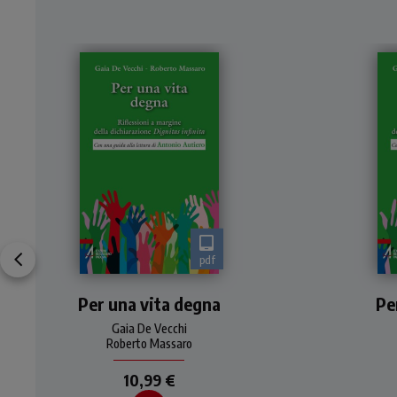
pdf
Una lettura attenta e
U
Per una vita degna
critica della "Dignitas
Pe
infinita" in cui gli autori
i
Gaia De Vecchi
evidenziano nuove piste di
evi
Roberto Massaro
lavoro profetico per prom
la
10,99 €