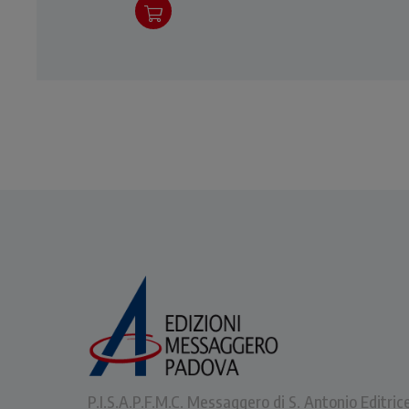
P.I.S.A.P.F.M.C. Messaggero di S. Antonio Editric