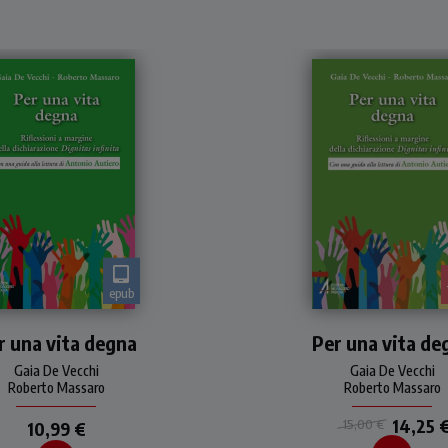
epub
na lettura attenta e
Una lettura attenta
r una vita degna
critica della "Dignitas
Per una vita de
critica della "Dignita
nfinita" in cui gli autori
infinita" in cui gli auto
Gaia De Vecchi
Gaia De Vecchi
denziano nuove piste di
evidenziano nuove pist
Roberto Massaro
Roberto Massaro
voro profetico per prom
lavoro profetico per
promuovere e sostener
14,25 
15,00 €
10,99 €
dignità di ogni uomo e