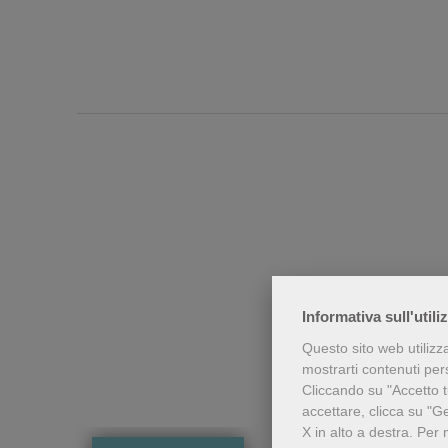
Informativa sull'utili
Chi h
Questo sito web utilizz
mostrarti contenuti perso
Cliccando su "Accetto tu
accettare, clicca su "G
X in alto a destra.
Per 