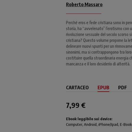
Roberto Massaro
Perché eros e fede cristiana sono in per
storia, ha “avvelenato” l’erotismo con 
rivoluzione sessuale del secolo scorso si
cristiana? Questo volume propone la lettu
delineare nuovi spunti per un rinnovamen
sinonimi, ma si contrappongono tra loro
costituire quella straordinaria energia 
mancanza e il loro desiderio di alterità.
CARTACEO
EPUB
PDF
7,99 €
Ebook leggibile sui device:
Computer
, Android,
iPhone/Ipad
, E-Book