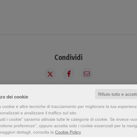
Condividi
Rifiuto tutto e accet
zzo dei cookie
a visto questo prodotto ha visto an
a cookie e altre tecniche di tracciamento per migliorare la tua esperien
nalizzati e analizzare il traffico sul sito.
tti i cookie" saranno attivate tutte le categorie di cookie.
Se invece vuo
estione preferenze", oppure accetta solo i cookie essenziali per la navi
maggiori dettagli, consulta la
Cookie Policy
.