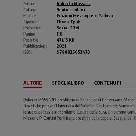
Autore
Roberto Massaro
Collana
Sentieri biblici
Editore
Edizioni Messaggero Padova
Tipologia
Ebook
Epub
Protezione
Social DRM
Pagine
116
Peso file
471.13 KB
Pubblicazione
2021
ISBN
9788825052473
AUTORE
SFOGLIALIBRO
CONTENUTI
Roberto MASSARO, presbitero della diocesi di Conversano-Monopoli 
filosofiche presso l’Università del Salento. È rettore del Seminari
le sue pubblicazioni ricordiamo: L’etica della cura. Un terreno co
Missier e P. Contini Per il bene possibile della coppia. Sessualità, 