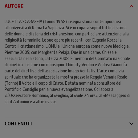
AUTORE
LUCETTA SCARAFFIA (Torino 1948) insegna storia contemporanea
all’università di Roma La Sapienza. Si è occupata soprattutto di storia
delle donne e di storia del cristianesimo, con particolare attenzione alla
religiosità femminile. Le sue opere più recenti: con Eugenia Roccella,
Contro il cristianesimo. L’ONU e l’Unione europea come nuove ideologie,
Piemme 2005; con Margherita Pelaja, Due in una carne. Chiesa e
sessualità nella storia, Laterza 2008. È membro del Comitato nazionale
di bioetica. Insieme con monsignor Thimoty Verdon e Andrea Gianni fa
parte del direttivo dell’associazione Imago Veritatis. L’arte come via
spirituale che ha organizzato la mostra presso la Reggia Venaria Reale
(Torino) Il Volto e il corpo di Cristo. È stata nominata consultore del
Pontificio Consiglio per la nuova evangelizzazione. Collabora a
«L’Osservatore Romano», al «Foglio», al «Sole 24 ore», al «Messaggero di
sant’Antonio» e a altre riviste.
CONTENUTI