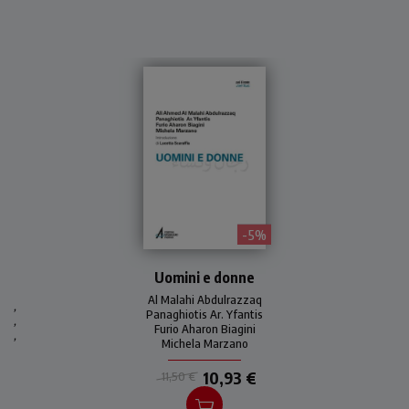
- 5%
Uomini e donne sono
Uomini e donne
chiamati a una
collaborazione per una
Al Malahi Abdulrazzaq
,
innovativa visione delle
Panaghiotis Ar. Yfantis
,
Furio Aharon Biagini
fedi, delle religioni e del
,
Michela Marzano
mondo intero. Con il
cristianesimo le donne
10,93 €
11,50 €
diventano attive
protagoniste della storia