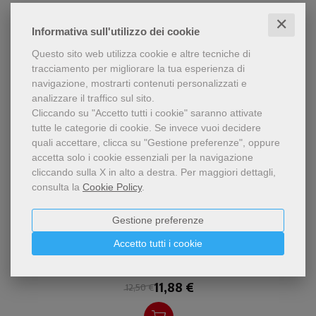
✕
Informativa sull'utilizzo dei cookie
Questo sito web utilizza cookie e altre tecniche di
tracciamento per migliorare la tua esperienza di
navigazione, mostrarti contenuti personalizzati e
analizzare il traffico sul sito.
Cliccando su "Accetto tutti i cookie" saranno attivate
tutte le categorie di cookie.
Se invece vuoi decidere
quali accettare, clicca su "Gestione preferenze", oppure
accetta solo i cookie essenziali per la navigazione
cliccando sulla X in alto a destra.
Per maggiori dettagli,
consulta la
Cookie Policy
.
- 5%
Un libro che aiuta a capire
Gestione preferenze
Donna e uomo, femmina e maschio,
meglio, attraverso alcuni
moglie e marito
passaggi dei testi biblici, la
Accetto tutti i cookie
relazione tra donne e
Ernesto Borghi
uomini, e secondo quali
11,88 €
direttrici etiche viverla.
12,50 €