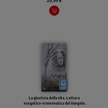
20,99 €
pdf
Un approfondimento del
La giustizia della vita. Lettura
Vangelo di Matteo
esegetico-ermeneutica del Vangelo