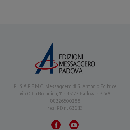
testimoniata nei vangeli.
P.I.S.A.P.F.M.C. Messaggero di S. Antonio Editrice
via Orto Botanico, 11 - 35123 Padova - P.IVA
00226500288
rea: PD n. 63633