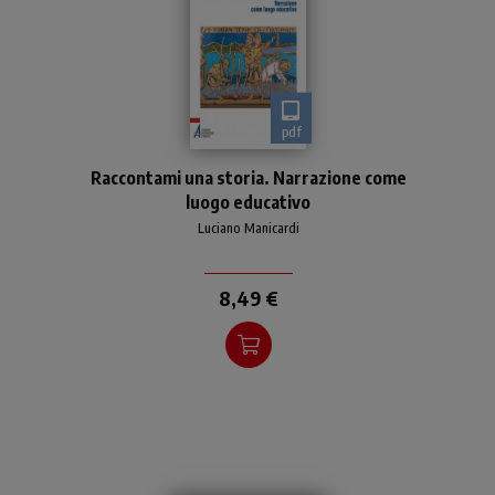
pdf
L'uomo è un animale
Raccontami una storia. Narrazione come
narrante che vive di storie
luogo educativo
raccontate: egli stesso è
storia
Luciano Manicardi
8,49 €