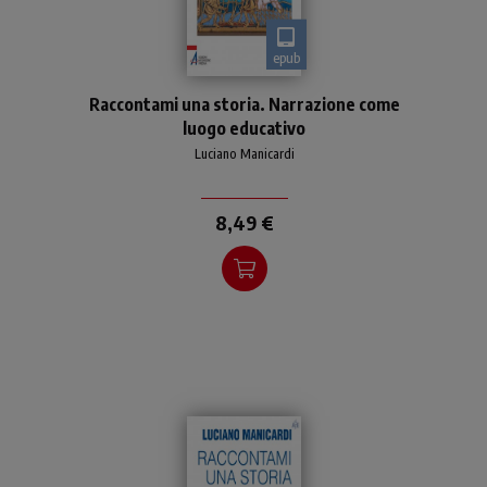
epub
L'uomo è un animale
Raccontami una storia. Narrazione come
narrante che vive di storie
luogo educativo
raccontate: egli stesso è
storia
Luciano Manicardi
8,49 €