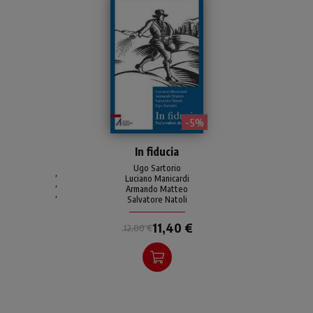
- 5%
Una riflessione da punti di
In fiducia
vista diversi sul tema della
fede.
Ugo Sartorio
,
Luciano Manicardi
,
Armando Matteo
,
Salvatore Natoli
11,40 €
12,00 €