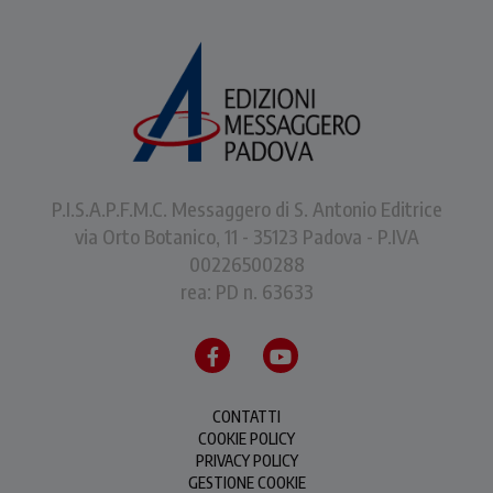
P.I.S.A.P.F.M.C. Messaggero di S. Antonio Editrice
via Orto Botanico, 11 - 35123 Padova - P.IVA
00226500288
rea: PD n. 63633
CONTATTI
COOKIE POLICY
PRIVACY POLICY
GESTIONE COOKIE