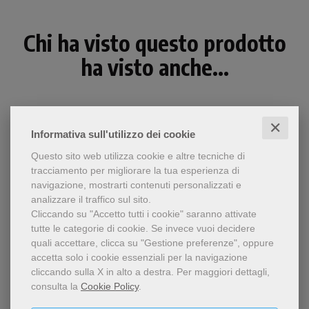
Chi ha visto questo prodotto
ha visto anche...
✕
Informativa sull'utilizzo dei cookie
Questo sito web utilizza cookie e altre tecniche di
tracciamento per migliorare la tua esperienza di
navigazione, mostrarti contenuti personalizzati e
analizzare il traffico sul sito.
Cliccando su "Accetto tutti i cookie" saranno attivate
tutte le categorie di cookie.
Se invece vuoi decidere
quali accettare, clicca su "Gestione preferenze", oppure
accetta solo i cookie essenziali per la navigazione
epub
cliccando sulla X in alto a destra.
Per maggiori dettagli,
La giovane Facoltà
consulta la
Cookie Policy
.
Salvezza cristiana e storia degli uomini.
teologica del Triveneto
(Padova) riscopre la propria