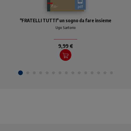
pdf
L'enciclica ha una grande
"FRATELLI TUTTI" un sogno da fare insieme
ambizione, quella di
aggiustare, capovolgendola,
Ugo Sartorio
la triade coniata dalla
Rivoluzione francese: al pr
9,99 €