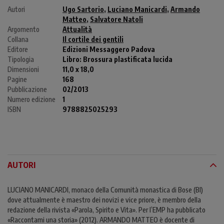
Autori
Ugo Sartorio
,
Luciano Manicardi
,
Armando
Matteo
,
Salvatore Natoli
Argomento
Attualità
Collana
Il cortile dei gentili
Editore
Edizioni Messaggero Padova
Tipologia
Libro:
Brossura plastificata lucida
Dimensioni
11,0 x 18,0
Pagine
168
Pubblicazione
02/2013
Numero edizione
1
ISBN
9788825025293
AUTORI
LUCIANO MANICARDI, monaco della Comunità monastica di Bose (BI)
dove attualmente è maestro dei novizi e vice priore, è membro della
redazione della rivista «Parola, Spirito e Vita». Per l’EMP ha pubblicato
«Raccontami una storia» (2012). ARMANDO MATTEO è docente di