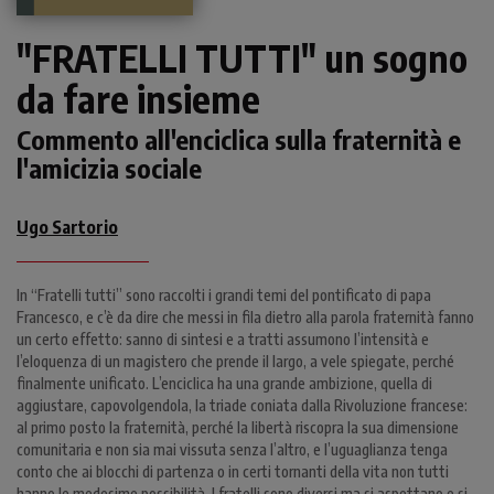
"FRATELLI TUTTI" un sogno
da fare insieme
Commento all'enciclica sulla fraternità e
l'amicizia sociale
Ugo Sartorio
In “Fratelli tutti” sono raccolti i grandi temi del pontificato di papa
Francesco, e c’è da dire che messi in fila dietro alla parola fraternità fanno
un certo effetto: sanno di sintesi e a tratti assumono l’intensità e
l’eloquenza di un magistero che prende il largo, a vele spiegate, perché
finalmente unificato. L’enciclica ha una grande ambizione, quella di
aggiustare, capovolgendola, la triade coniata dalla Rivoluzione francese:
al primo posto la fraternità, perché la libertà riscopra la sua dimensione
comunitaria e non sia mai vissuta senza l’altro, e l’uguaglianza tenga
conto che ai blocchi di partenza o in certi tornanti della vita non tutti
hanno le medesime possibilità. I fratelli sono diversi ma si aspettano e si