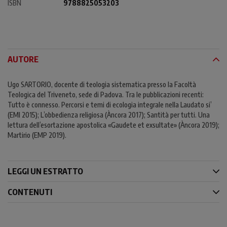
ISBN
9788825053203
AUTORE
Ugo SARTORIO, docente di teologia sistematica presso la Facoltà
Teologica del Triveneto, sede di Padova. Tra le pubblicazioni recenti:
Tutto è connesso. Percorsi e temi di ecologia integrale nella Laudato si’
(EMI 2015); L’obbedienza religiosa (Àncora 2017); Santità per tutti. Una
lettura dell’esortazione apostolica «Gaudete et exsultate» (Àncora 2019);
Martirio (EMP 2019).
LEGGI UN ESTRATTO
CONTENUTI