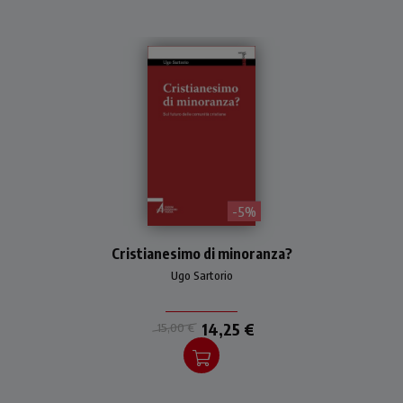
- 5%
Oggi in Occidente il
Cristianesimo di minoranza?
cristianesimo è “di
minoranza”. Il testo
Ugo Sartorio
esamina questo fenomeno,
specie in Italia, definendone
cause e conseguenze.
14,25 €
15,00 €