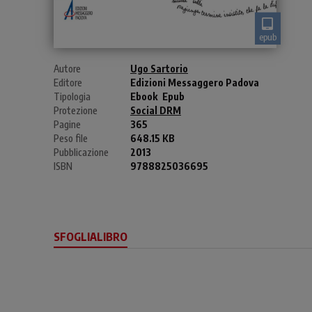
epub
Autore
Ugo Sartorio
Editore
Edizioni Messaggero Padova
Tipologia
Ebook
Epub
Protezione
Social DRM
Pagine
365
Peso file
648.15 KB
Pubblicazione
2013
ISBN
9788825036695
SFOGLIALIBRO