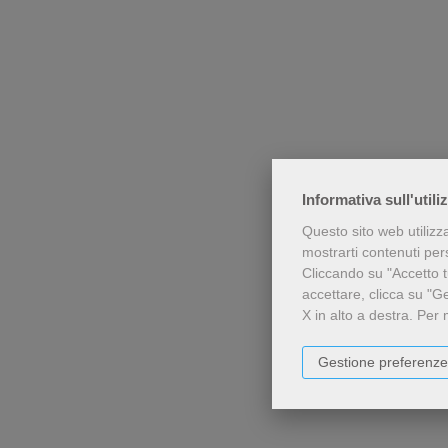
Informativa sull'utili
Questo sito web utilizz
mostrarti contenuti perso
Cliccando su "Accetto tu
accettare, clicca su "G
X in alto a destra.
Per 
Gestione preferenze