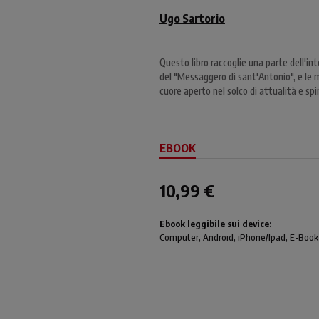
Ugo Sartorio
Questo libro raccoglie una parte dell'in
del "Messaggero di sant'Antonio", e le mi
cuore aperto nel solco di attualità e spir
EBOOK
10,99 €
Ebook leggibile sui device:
Computer
, Android,
iPhone/Ipad
, E-Book