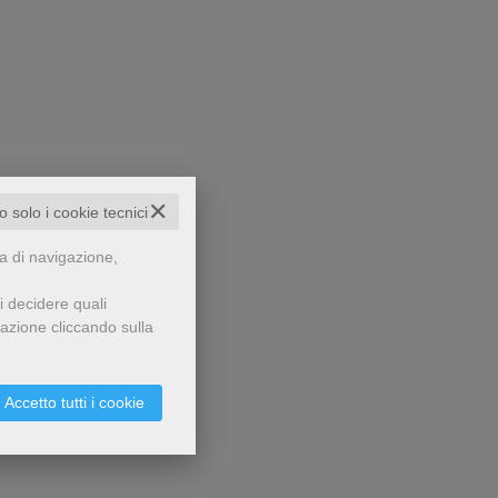
✕
to solo i cookie tecnici
za di navigazione,
i decidere quali
gazione cliccando sulla
Accetto tutti i cookie