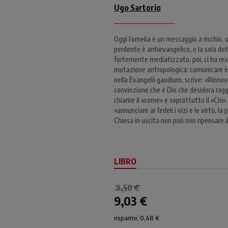
Ugo Sartorio
Oggi l’omelia è un messaggio a rischio, 
perdente è antievangelico, e la sola dott
fortemente mediatizzato, poi, ci ha resi 
mutazione antropologica: comunicare è 
nella Evangelii gaudium, scrive: «Rinnov
convinzione che è Dio che desidera raggiu
chiarire il «come» e soprattutto il «Chi» 
«annunciare ai fedeli i vizi e le virtù, la
Chiesa in uscita non può non ripensare i
LIBRO
9,50 €
9,03 €
risparmi: 0,48 €