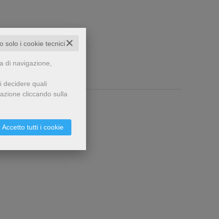
✕
to solo i cookie tecnici
za di navigazione,
i decidere quali
gazione cliccando sulla
Accetto tutti i cookie