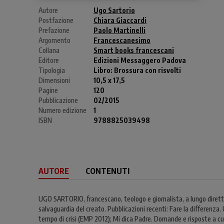
Autore
Ugo Sartorio
Postfazione
Chiara Giaccardi
Prefazione
Paolo Martinelli
Argomento
Francescanesimo
Collana
Smart books francescani
Editore
Edizioni Messaggero Padova
Tipologia
Libro:
Brossura con risvolti
Dimensioni
10,5 x 17,5
Pagine
120
Pubblicazione
02/2015
Numero edizione
1
ISBN
9788825039498
AUTORE
CONTENUTI
UGO SARTORIO, francescano, teologo e giornalista, a lungo dirett
salvaguardia del creato. Pubblicazioni recenti: Fare la differenza. U
tempo di crisi (EMP 2012); Mi dica Padre. Domande e risposte a cuo