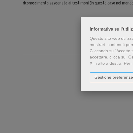
riconoscimento assegnato ai testimoni (in questo caso nel mondo
Informativa sull'utili
Questo sito web utilizz
mostrarti contenuti perso
Cliccando su "Accetto tu
accettare, clicca su "G
X in alto a destra.
Per 
Gestione preferenze