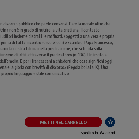
un discorso pubblico che perde consensi. Fare la morale oltre che
rina non è in grado di nutrire la vita cristiana. Il contesto
uditori insieme distratti e raffinati, soggetti a una vera e propria
prima di tutto incontro (essere-con) e scambio. Papa Francesco,
iamo la nostra fiducia nella predicazione, che si fonda sulla
ngere gli altri attraverso il predicatore» (n. 136). Un invito a
dell’omelia. E per i francescani a chiedersi che cosa significhi oggi
 pena e la gloria con brevità di discorso» (Regola bollata IX). Una
l proprio linguaggio e stile comunicativo.
METTI NEL CARRELLO
Spedito in 3/4 giorni