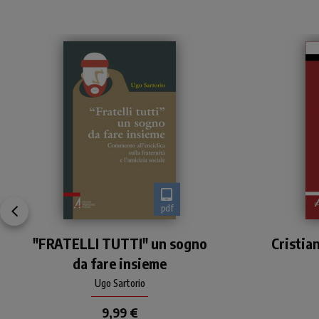
pdf
L'enciclica ha una grande
"FRATELLI TUTTI" un sogno
ambizione, quella di
Cristia
aggiustare, capovolgendola,
da fare insieme
la triade coniata dalla
esa
Rivoluzione francese: al pr
Ugo Sartorio
spec
9,99 €