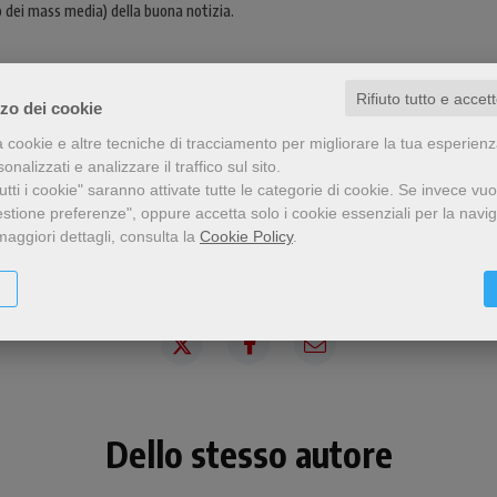
 dei mass media) della buona notizia.
Rifiuto tutto e accet
zzo dei cookie
a cookie e altre tecniche di tracciamento per migliorare la tua esperien
nalizzati e analizzare il traffico sul sito.
tti i cookie" saranno attivate tutte le categorie di cookie.
Se invece vuo
estione preferenze", oppure accetta solo i cookie essenziali per la navi
maggiori dettagli, consulta la
Cookie Policy
.
Condividi
Dello stesso autore