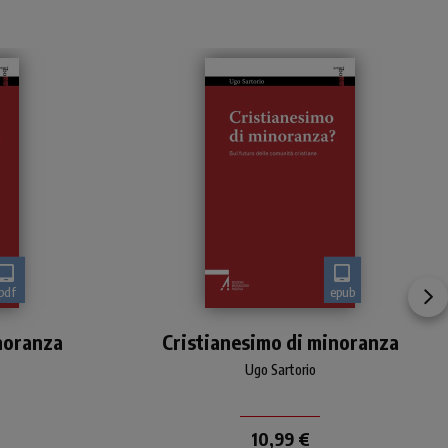
pdf
epub
Oggi in Occidente il
noranza
Cristianesimo di minoranza
cristianesimo è “di
minoranza”
Ugo Sartorio
10,99 €