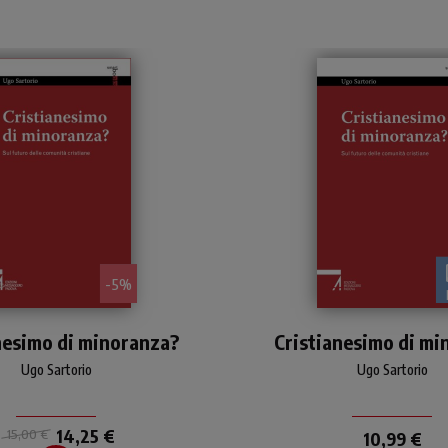
- 5%
Oggi in Occidente il
Oggi in Occidente il
nesimo di minoranza?
cristianesimo è “di
Cristianesimo di mi
cristianesimo è “di
minoranza”. Il testo
minoranza”
Ugo Sartorio
Ugo Sartorio
mina questo fenomeno,
ie in Italia, definendone
cause e conseguenze.
14,25 €
15,00 €
10,99 €