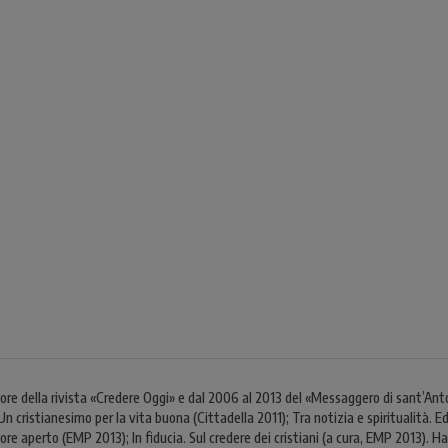
ore della rivista «Credere Oggi» e dal 2006 al 2013 del «Messaggero di sant’An
n cristianesimo per la vita buona (Cittadella 2011); Tra notizia e spiritualità. Edit
re aperto (EMP 2013); In fiducia. Sul credere dei cristiani (a cura, EMP 2013). H