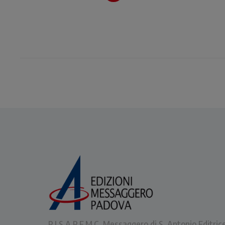
Sommo Pontefice.
P.I.S.A.P.F.M.C. Messaggero di S. Antonio Editric