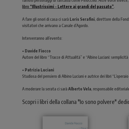
famosi personaggi di fantasia come Pinocchio. Altre volte invece, 
libro
“Illustrissimi - Lettere ai grandi del passato”
.
A fare gli onori di casa ci sarà
Loris Serafini
, direttore della Fond
visitatori che arrivano a Canale d’Agordo.
Interverranno all’evento:
•
Davide Fiocco
Autore del libro “Tracce di Attualità” e “Albino Luciani: semplicit
•
Patrizia Luciani
Studiosa del pensiero di Albino Luciani e autrice dei libri “L’opera
A moderare la serata ci sarà
Alberto Vela
, responsabile editoria
Scopri i libri della collana "Io sono polvere" ded