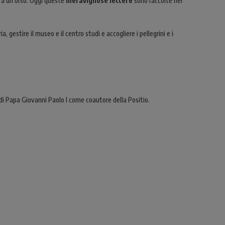
o a un orso. Oggi queste
meravigliose lettere
sono raccolte nel
gestire il museo e il centro studi e accogliere i pellegrini e i
 di Papa Giovanni Paolo I come coautore della Positio.