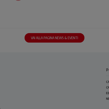
VAI ALLA PAGINA NEWS & EVENTI
P
C
C
E
N
e