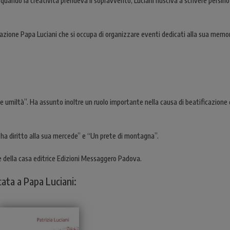
quando la creatività prendeva il sopravvento, Luciani riusciva a scrivere persin
azione Papa Luciani che si occupa di organizzare eventi dedicati alla sua memoria, 
à e umiltà”. Ha assunto inoltre un ruolo importante nella causa di beatificazione
io ha diritto alla sua mercede” e “Un prete di montagna”.
le della casa editrice Edizioni Messaggero Padova.
icata a Papa Luciani: