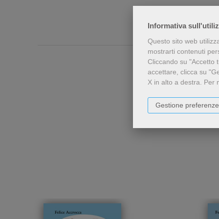
Informativa sull'utili
Questo sito web utilizz
mostrarti contenuti perso
Cliccando su "Accetto tu
accettare, clicca su "G
X in alto a destra.
Per 
Gestione preferenze