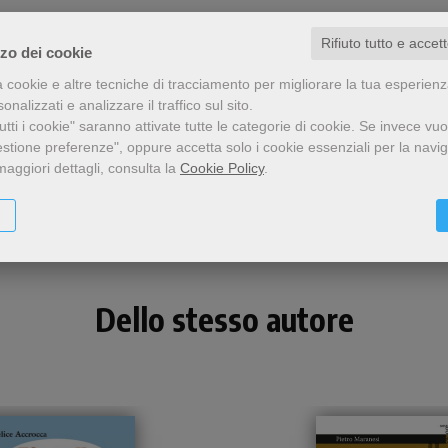
Rifiuto tutto e accet
zzo dei cookie
a cookie e altre tecniche di tracciamento per migliorare la tua esperien
nalizzati e analizzare il traffico sul sito.
tti i cookie" saranno attivate tutte le categorie di cookie.
Se invece vuo
estione preferenze", oppure accetta solo i cookie essenziali per la navi
Condividi
maggiori dettagli, consulta la
Cookie Policy
.
Dello stesso autore