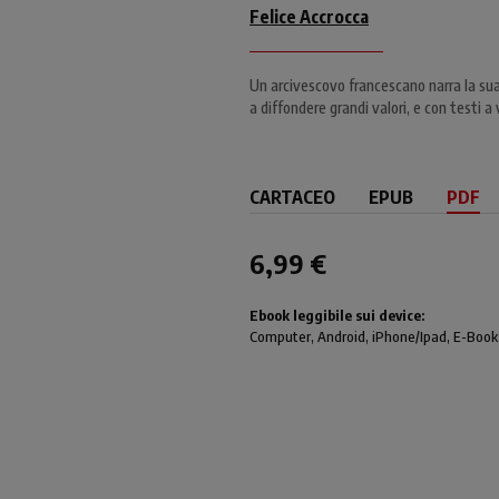
Felice Accrocca
Un arcivescovo francescano narra la su
a diffondere grandi valori, e con testi a
CARTACEO
EPUB
PDF
6,99 €
Ebook leggibile sui device:
Computer
, Android,
iPhone/Ipad
, E-Book