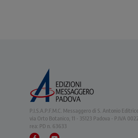
P.I.S.A.P.F.M.C. Messaggero di S. Antonio Editric
via Orto Botanico, 11 - 35123 Padova - P.IVA 0
rea: PD n. 63633