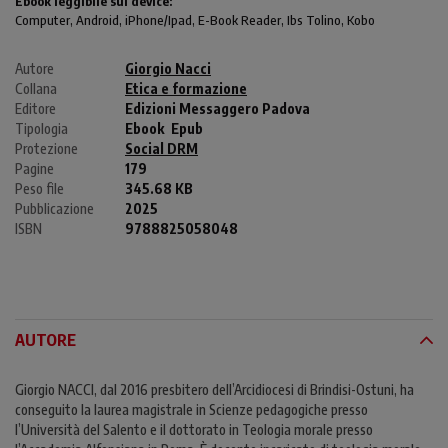
Ebook leggibile sui device:
Computer
, Android,
iPhone/Ipad
, E-Book Reader, Ibs Tolino, Kobo
Autore
Giorgio Nacci
Collana
Etica e formazione
Editore
Edizioni Messaggero Padova
Tipologia
Ebook
Epub
Protezione
Social DRM
Pagine
179
Peso file
345.68 KB
Pubblicazione
2025
ISBN
9788825058048
AUTORE
Giorgio NACCI, dal 2016 presbitero dell’Arcidiocesi di Brindisi-Ostuni, ha
conseguito la laurea magistrale in Scienze pedagogiche presso
l’Università del Salento e il dottorato in Teologia morale presso