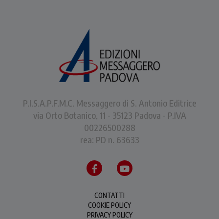
P.I.S.A.P.F.M.C. Messaggero di S. Antonio Editrice
via Orto Botanico, 11 - 35123 Padova - P.IVA
00226500288
rea: PD n. 63633
CONTATTI
COOKIE POLICY
PRIVACY POLICY