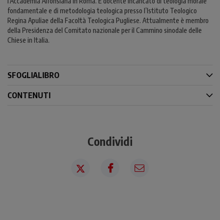
l’Accademia Alfonsiana in Roma. È docente incaricato di teologia morale
fondamentale e di metodologia teologica presso l’Istituto Teologico
Regina Apuliae della Facoltà Teologica Pugliese. Attualmente è membro
della Presidenza del Comitato nazionale per il Cammino sinodale delle
Chiese in Italia.
SFOGLIALIBRO
CONTENUTI
Condividi