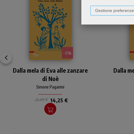
Gestione preferenze
- 5%
Al tempo delle fake news
I
Dalla mela di Eva alle zanzare
Simone Paganini ci svela
Dalla me
come leggere e
di Noè
comprendere la Bibbia da
una prospettiva nuova e
Simone Paganini
insolita.
14,25 €
15,00 €