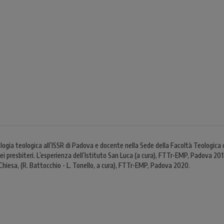
gia teologica all’ISSR di Padova e docente nella Sede della Facoltà Teologica del
esbiteri. L’esperienza dell’Istituto San Luca (a cura), FTTr-EMP, Padova 2013; A
Chiesa, (R. Battocchio - L. Tonello, a cura), FTTr-EMP, Padova 2020.