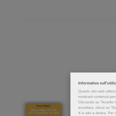
Chi h
Informativa sull'utili
Questo sito web utilizz
mostrarti contenuti perso
Cliccando su "Accetto tu
accettare, clicca su "G
X in alto a destra.
Per 