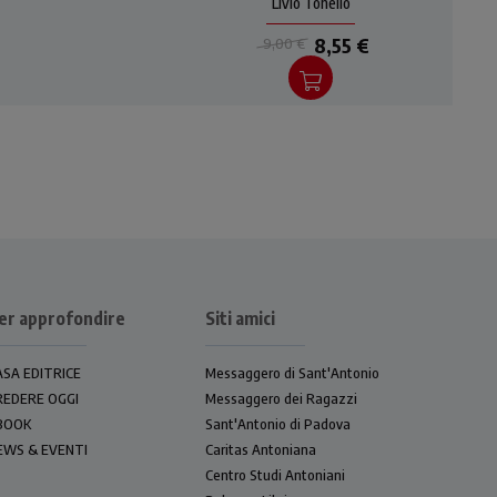
 Luca
primi
(diocesi di Padova) nei primi
Livio Tonello
dieci anni di attività (2001-
8,55 €
9,00 €
2011).
er approfondire
Siti amici
ASA EDITRICE
Messaggero di Sant'Antonio
REDERE OGGI
Messaggero dei Ragazzi
BOOK
Sant'Antonio di Padova
EWS & EVENTI
Caritas Antoniana
Centro Studi Antoniani