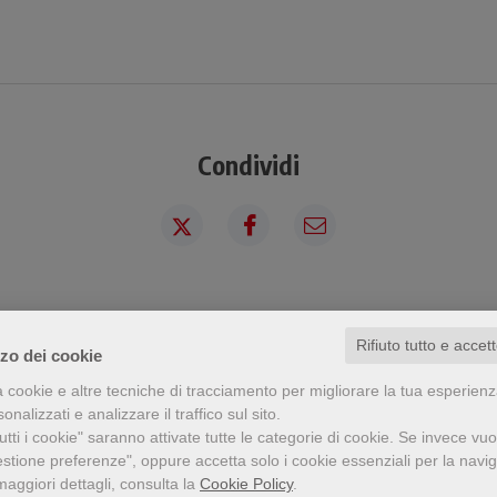
Condividi
a visto questo prodotto ha visto an
Rifiuto tutto e accet
zzo dei cookie
a cookie e altre tecniche di tracciamento per migliorare la tua esperien
nalizzati e analizzare il traffico sul sito.
tti i cookie" saranno attivate tutte le categorie di cookie.
Se invece vuo
estione preferenze", oppure accetta solo i cookie essenziali per la navi
maggiori dettagli, consulta la
Cookie Policy
.