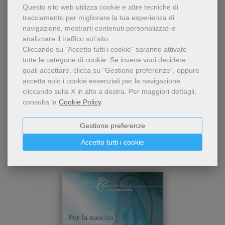
Condividi
Questo sito web utilizza cookie e altre tecniche di
tracciamento per migliorare la tua esperienza di
navigazione, mostrarti contenuti personalizzati e
analizzare il traffico sul sito.
Cliccando su "Accetto tutti i cookie" saranno attivate
tutte le categorie di cookie.
Se invece vuoi decidere
quali accettare, clicca su "Gestione preferenze", oppure
accetta solo i cookie essenziali per la navigazione
cliccando sulla X in alto a destra.
Per maggiori dettagli,
Chi ha visto questo prodotto
consulta la
Cookie Policy
.
ha visto anche...
Gestione preferenze
Accetto tutti i cookie