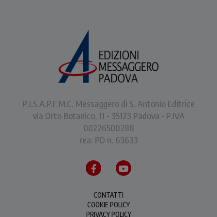
P.I.S.A.P.F.M.C. Messaggero di S. Antonio Editrice
via Orto Botanico, 11 - 35123 Padova - P.IVA
00226500288
rea: PD n. 63633
CONTATTI
COOKIE POLICY
PRIVACY POLICY