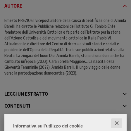
AUTORE
Ernesto PREZIOSI, vicepostulatore della causa di beatificazione di Armida
Barelli, ha diretto le Pubbliche relazioni dell’Istituto G. Toniolo Ente
fondatore dell’Università Cattolica e fa parte dell’Istituto per la storia
dell’Azione Cattolica e del movimento cattolico in Italia Paolo VI.
Attualmente è direttore del Centro di ricerca e studi storici e sociali e
presidente dell’Opera della Regalità. Tra le sue pubblicazioni relative alla
Beata: La zingara del buon Dio. Armida Barelli, storia di una donna che ha
cambiato un’epoca (2022); Cara Sorella Maggiore… La nascita della
Gioventù Femminile (2022); Armida Barelli. Il lungo viaggio delle donne
verso la partecipazione democratica (2023).
LEGGI UN ESTRATTO
CONTENUTI
✕
Informativa sull'utilizzo dei cookie