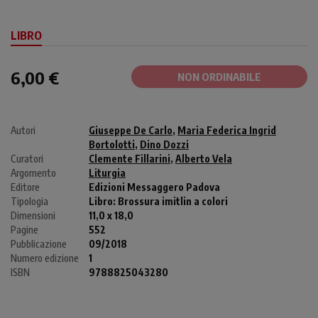
LIBRO
6,00 €
NON ORDINABILE
Autori
Giuseppe De Carlo
,
Maria Federica Ingrid
Bortolotti
,
Dino Dozzi
Curatori
Clemente Fillarini
,
Alberto Vela
Argomento
Liturgia
Editore
Edizioni Messaggero Padova
Tipologia
Libro:
Brossura imitlin a colori
Dimensioni
11,0 x 18,0
Pagine
552
Pubblicazione
09/2018
Numero edizione
1
ISBN
9788825043280