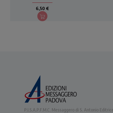
propone anche ai nostri
6,50 €
giorni come fulgido esempio
di amore ardente a Dio e di
generosa carità verso il
prossimo.
P.I.S.A.P.F.M.C. Messaggero di S. Antonio Editric