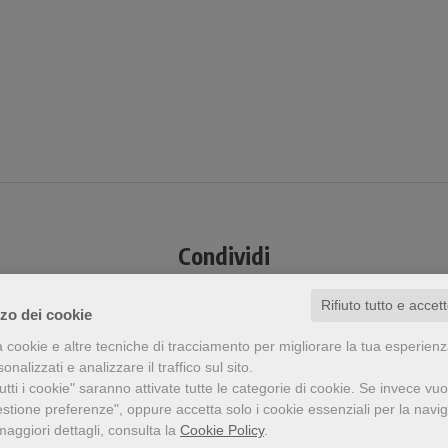
Condividi
Rifiuto tutto e accet
zzo dei cookie
a cookie e altre tecniche di tracciamento per migliorare la tua esperien
nalizzati e analizzare il traffico sul sito.
tti i cookie" saranno attivate tutte le categorie di cookie.
Se invece vuo
a visto questo prodotto ha visto an
estione preferenze", oppure accetta solo i cookie essenziali per la navi
maggiori dettagli, consulta la
Cookie Policy
.