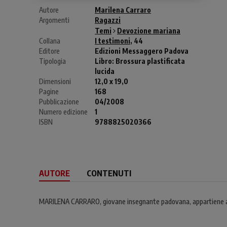
Autore
Marilena Carraro
Argomenti
Ragazzi
Temi
Devozione mariana
Collana
I testimoni
, 44
Editore
Edizioni Messaggero Padova
Tipologia
Libro:
Brossura plastificata
lucida
Dimensioni
12,0 x 19,0
Pagine
168
Pubblicazione
04/2008
Numero edizione
1
ISBN
9788825020366
AUTORE
CONTENUTI
MARILENA CARRARO, giovane insegnante padovana, appartiene alla