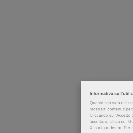
Informativa sull'utili
Questo sito web utilizz
mostrarti contenuti perso
Cliccando su "Accetto tu
Chi h
accettare, clicca su "G
X in alto a destra.
Per 