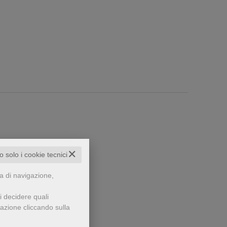
✕
to solo i cookie tecnici
za di navigazione,
i decidere quali
che...
gazione cliccando sulla