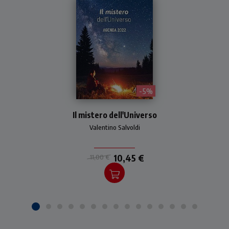
- 5%
Pratica agenda giornaliera
Il mistero dell'Universo
2022. Tema: universo,
scienza e fede.
Valentino Salvoldi
10,45 €
11,00 €