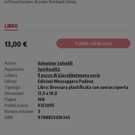
la Presentazione di padre Bernhard Häring
LIBRO
13,00 €
FUORI CATALOGO
Autore
Valentino Salvoldi
Argomento
Spiritualità
Collana
Il pozzo di Giacobbe/nuova serie
Editore
Edizioni Messaggero Padova
Tipologia
Libro:
Brossura plastificata con sovraccoperta
Dimensioni
12,5 x 19,0
Pagine
168
Pubblicazione
03/2005
Numero edizione
3
ISBN
9788825016345