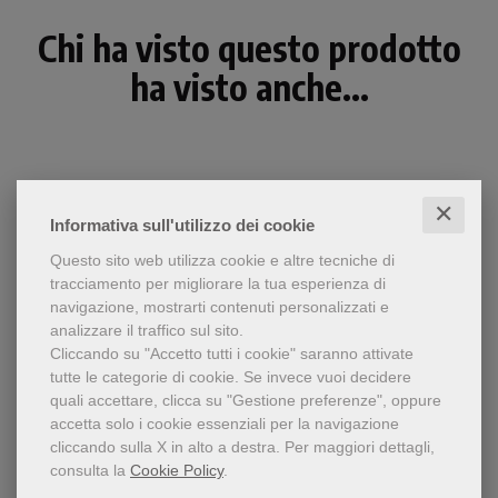
Chi ha visto questo prodotto
ha visto anche...
✕
Informativa sull'utilizzo dei cookie
Questo sito web utilizza cookie e altre tecniche di
tracciamento per migliorare la tua esperienza di
navigazione, mostrarti contenuti personalizzati e
analizzare il traffico sul sito.
Cliccando su "Accetto tutti i cookie" saranno attivate
tutte le categorie di cookie.
Se invece vuoi decidere
quali accettare, clicca su "Gestione preferenze", oppure
accetta solo i cookie essenziali per la navigazione
Laura Tangorra, la storia
cliccando sulla X in alto a destra.
Per maggiori dettagli,
Sul mio divano blu
della sua vita e della
consulta la
Cookie Policy
.
malattia che l'ha sconvolta.
Laura Tangorra
Momenti di vita quotidiana,