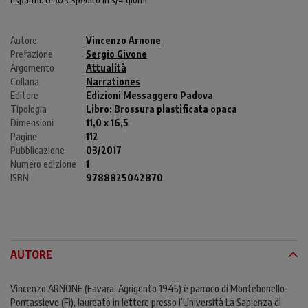
Autore
Vincenzo Arnone
Prefazione
Sergio Givone
Argomento
Attualità
Collana
Narrationes
Editore
Edizioni Messaggero Padova
Tipologia
Libro:
Brossura plastificata opaca
Dimensioni
11,0 x 16,5
Pagine
112
Pubblicazione
03/2017
Numero edizione
1
ISBN
9788825042870
AUTORE
Vincenzo ARNONE (Favara, Agrigento 1945) è parroco di Montebonello-
Pontassieve (Fi), laureato in lettere presso l’Università La Sapienza di