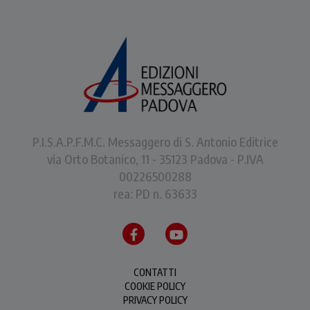
P.I.S.A.P.F.M.C. Messaggero di S. Antonio Editrice
via Orto Botanico, 11 - 35123 Padova - P.IVA
00226500288
rea: PD n. 63633
CONTATTI
COOKIE POLICY
PRIVACY POLICY