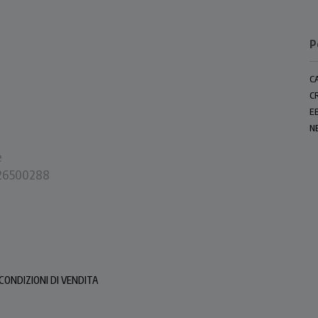
P
C
C
E
N
e
0226500288
CONDIZIONI DI VENDITA