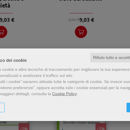
ietà
. Il lavoro
bambini? Figure autentiche
o teologico».
di fede: i bambini "fanno"
vangelo!
9,03 €
9,03 €
9,50 €
Rifiuto tutto e accet
zzo dei cookie
a cookie e altre tecniche di tracciamento per migliorare la tua esperien
nalizzati e analizzare il traffico sul sito.
tti i cookie" saranno attivate tutte le categorie di cookie.
Se invece vuo
estione preferenze", oppure accetta solo i cookie essenziali per la navi
maggiori dettagli, consulta la
Cookie Policy
.
- 5%
- 5%