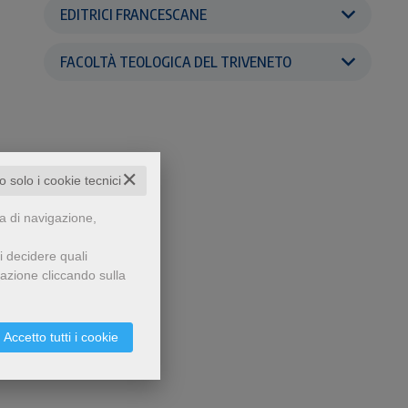
EDITRICI FRANCESCANE
FACOLTÀ TEOLOGICA DEL TRIVENETO
✕
to solo i cookie tecnici
za di navigazione,
i decidere quali
gazione cliccando sulla
Accetto tutti i cookie