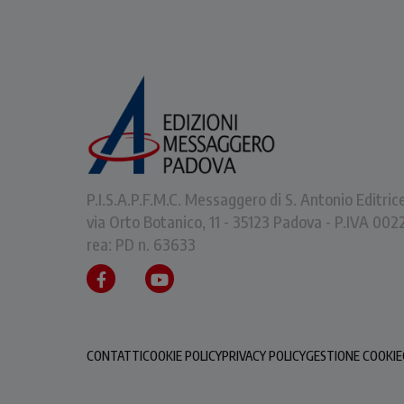
P.I.S.A.P.F.M.C. Messaggero di S. Antonio Editric
via Orto Botanico, 11 - 35123 Padova - P.IVA 0
rea: PD n. 63633
CONTATTI
COOKIE POLICY
PRIVACY POLICY
GESTIONE COOKIE