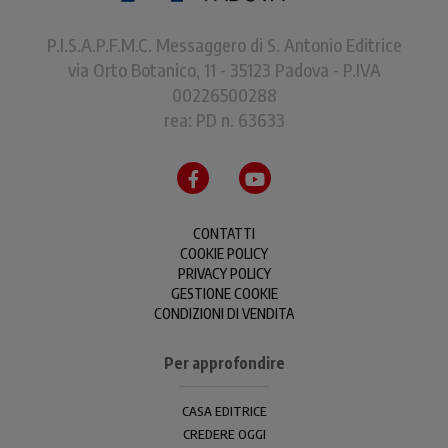
P.I.S.A.P.F.M.C. Messaggero di S. Antonio Editrice
via Orto Botanico, 11 - 35123 Padova - P.IVA
00226500288
rea: PD n. 63633
CONTATTI
COOKIE POLICY
PRIVACY POLICY
GESTIONE COOKIE
CONDIZIONI DI VENDITA
Per approfondire
CASA EDITRICE
CREDERE OGGI