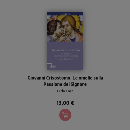
Queste omelie di Giovanni
Giovanni Crisostomo. Le omelie sulla
Crisostomo offrono una
Passione del Signore
lettura mirata e personale
della Passione e morte di
Lucio Coco
Gesù.
13,00 €