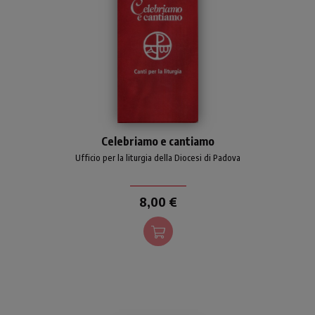
Aggiornato repertorio di
Celebriamo e cantiamo
canti per l'animazione
liturgica, scelti dall'ufficio
Ufficio per la liturgia della Diocesi di Padova
per la liturgia della diocesi di
Padova in base a criteri
8,00 €
biblico-teologici,
catechetici, letterari e
ritmico-melodici.