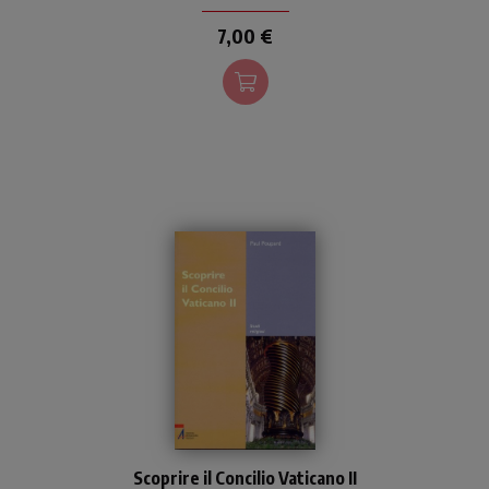
friar.
7,00 €
Il cardinale Poupard,
Scoprire il Concilio Vaticano II
testimone diretto e poi