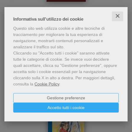
Una biografia spirituale di
La Rosa e il Fuoco
padre Ignacio Larrañaga,
✕
illuminante sugli aspetti più
Ignacio Larrañaga
Informativa sull'utilizzo dei cookie
riposti della sua personalità
per farne scoprire la grande
Questo sito web utilizza cookie e altre tecniche di
9,00 €
ricchezza interiore e la
tracciamento per migliorare la tua esperienza di
delicata sensibilità
navigazione, mostrarti contenuti personalizzati e
dell'animo.
analizzare il traffico sul sito.
Cliccando su "Accetto tutti i cookie" saranno attivate
tutte le categorie di cookie.
Se invece vuoi decidere
quali accettare, clicca su "Gestione preferenze", oppure
accetta solo i cookie essenziali per la navigazione
cliccando sulla X in alto a destra.
Per maggiori dettagli,
consulta la
Cookie Policy
.
Gestione preferenze
Accetto tutti i cookie