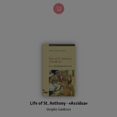
personaggi storici e mitici di
tutti i tempi e luoghi.
Linguaggio semplice e
popolare per contenuti
profondi, secondo lo stile
del Papa del sorriso.
The first biography of St.
Life of St. Anthony - «Assidua»
Anthony of Padua was
written by an unknown,
Vergilio Gamboso
contemporary Franciscan