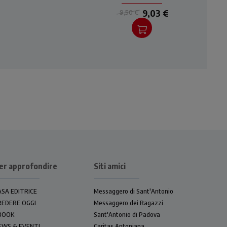
9,03 €
9,50 €
er approfondire
Siti amici
ASA EDITRICE
Messaggero di Sant'Antonio
REDERE OGGI
Messaggero dei Ragazzi
BOOK
Sant'Antonio di Padova
EWS & EVENTI
Caritas Antoniana