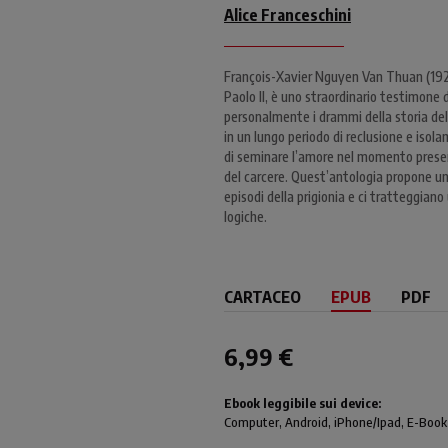
Alice Franceschini
François-Xavier Nguyen Van Thuan (192
Paolo II, è uno straordinario testimone 
personalmente i drammi della storia del 
in un lungo periodo di reclusione e isola
di seminare l’amore nel momento present
del carcere. Quest’antologia propone un
episodi della prigionia e ci tratteggia
logiche.
CARTACEO
EPUB
PDF
6,99 €
Ebook leggibile sui device:
Computer
, Android,
iPhone/Ipad
, E-Book