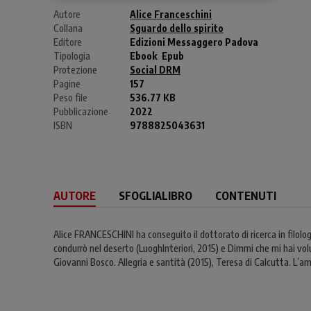
Autore
Alice Franceschini
Collana
Sguardo dello spirito
Editore
Edizioni Messaggero Padova
Tipologia
Ebook
Epub
Protezione
Social DRM
Pagine
157
Peso file
536.77 KB
Pubblicazione
2022
ISBN
9788825043631
AUTORE
SFOGLIALIBRO
CONTENUTI
Alice FRANCESCHINI ha conseguito il dottorato di ricerca in filolog
condurrò nel deserto (LuoghInteriori, 2015) e Dimmi che mi hai vo
Giovanni Bosco. Allegria e santità (2015), Teresa di Calcutta. L’am