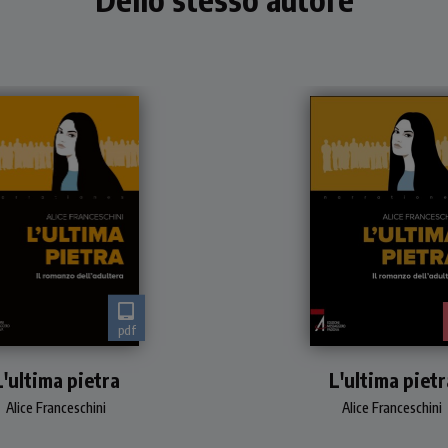
pdf
Romanzo
Romanzo. Le vicend
L'ultima pietra
travagliate e i doloro
L'ultima pietr
conflitti interiori del
Alice Franceschini
Alice Franceschini
peccatrice perdonata 
Vangelo.