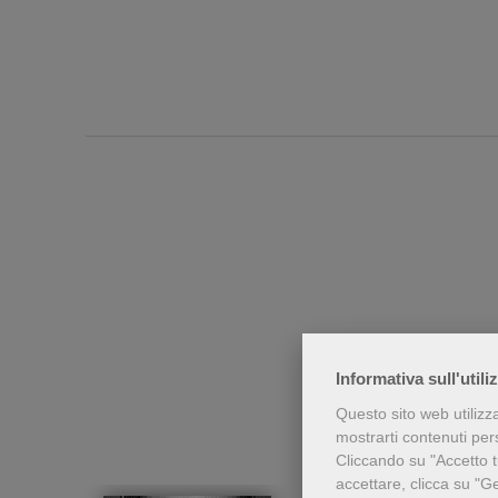
Chi h
Informativa sull'utili
Questo sito web utilizz
mostrarti contenuti perso
Cliccando su "Accetto tu
accettare, clicca su "G