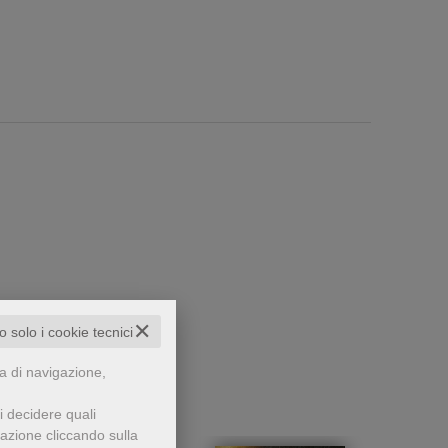
✕
to solo i cookie tecnici
che...
za di navigazione,
i decidere quali
gazione cliccando sulla