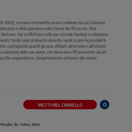
8-2002), vescovo vietnamita creato cardinale da san Giovanni
della pace e della speranza nella Chiesa del XX secolo. Vive
Vietnam, che si riflettono nelle sue vicende familiari e culminano
mento: tredici anni di deserto durante i quali scopre la possibilità
e, contagiando quanti gli sono affidati all’interno e all’esterno
a selezione delle sue opere, che rievocano efficacemente alcuni
no un Dio sorprendente, completamente estraneo alle nostre
METTI NEL CARRELLO
 Reader, Ibs Tolino, Kobo