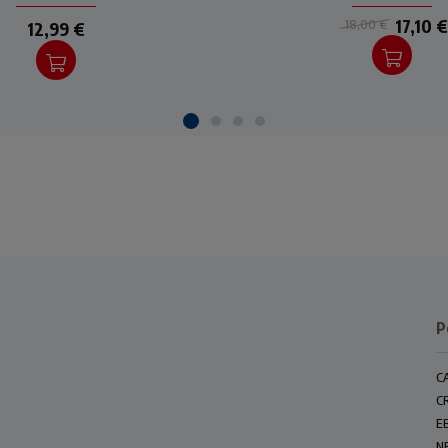
17,10 €
18,00 €
12,99 €
P
C
C
E
N