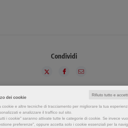
Condividi
Rifiuto tutto e accet
a visto questo prodotto ha visto an
zzo dei cookie
a cookie e altre tecniche di tracciamento per migliorare la tua esperien
nalizzati e analizzare il traffico sul sito.
tti i cookie" saranno attivate tutte le categorie di cookie.
Se invece vuo
estione preferenze", oppure accetta solo i cookie essenziali per la navi