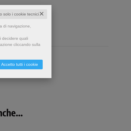
✕
to solo i cookie tecnici
za di navigazione,
i decidere quali
gazione cliccando sulla
Accetto tutti i cookie
che...