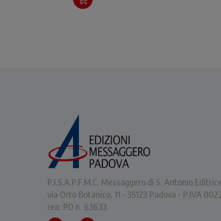
P.I.S.A.P.F.M.C. Messaggero di S. Antonio Editric
via Orto Botanico, 11 - 35123 Padova - P.IVA 0
rea: PD n. 63633