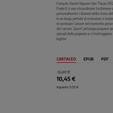
François-Xavier Nguyen Van Thuan (192
Paolo II, è uno straordinario testimone 
personalmente i drammi della storia del 
in un lungo periodo di reclusione e isola
di seminare l’amore nel momento present
del carcere. Quest’antologia propone un
episodi della prigionia e ci tratteggia
logiche.
CARTACEO
EPUB
PDF
11,00 €
10,45 €
risparmi: 0,55 €