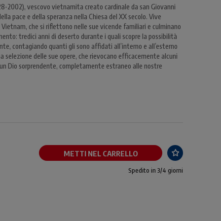
8-2002), vescovo vietnamita creato cardinale da san Giovanni
della pace e della speranza nella Chiesa del XX secolo. Vive
Vietnam, che si riflettono nelle sue vicende familiari e culminano
mento: tredici anni di deserto durante i quali scopre la possibilità
e, contagiando quanti gli sono affidati all’interno e all’esterno
a selezione delle sue opere, che rievocano efficacemente alcuni
no un Dio sorprendente, completamente estraneo alle nostre
METTI NEL CARRELLO
Spedito in 3/4 giorni