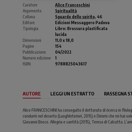
Curatore
Alice Franceschini
Argomento
Spiritualità
Collana
Sguardo dello spirito
, 46
Editore
Edizioni Messaggero Padova
Tipologia
Libro:
Brossura plastificata
lucida
Dimensioni
11,0 x 18,0
Pagine
154
Pubblicazione
04/2022
Numero edizione
1
ISBN
9788825043617
AUTORE
LEGGI UN ESTRATTO
RASSEGNA S
Alice FRANCESCHINI ha conseguito il dottorato di ricerca in filolog
condurrò nel deserto (LuoghInteriori, 2015) e Dimmi che mi hai vo
Giovanni Bosco. Allegria e santità (2015), Teresa di Calcutta. L’am