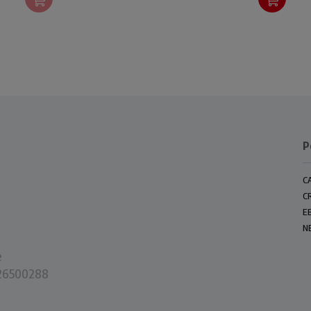
P
C
C
E
N
e
0226500288