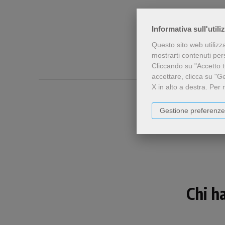
Informativa sull'utili
Questo sito web utilizz
mostrarti contenuti perso
Cliccando su "Accetto tu
accettare, clicca su "G
X in alto a destra.
Per 
Gestione preferenze
Chi h