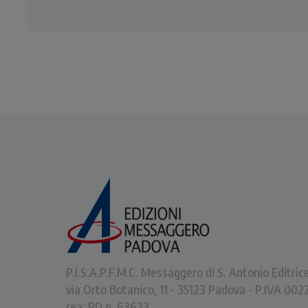
P.I.S.A.P.F.M.C. Messaggero di S. Antonio Editric
via Orto Botanico, 11 - 35123 Padova - P.IVA 0
rea: PD n. 63633