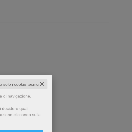
✕
to solo i cookie tecnici
che...
za di navigazione,
i decidere quali
gazione cliccando sulla