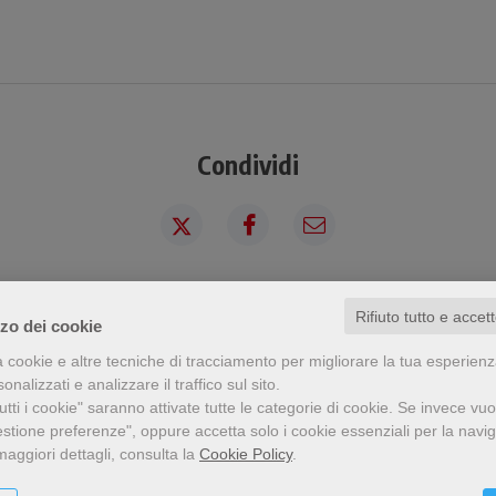
Condividi
Rifiuto tutto e accet
a visto questo prodotto ha visto an
zzo dei cookie
a cookie e altre tecniche di tracciamento per migliorare la tua esperien
nalizzati e analizzare il traffico sul sito.
tti i cookie" saranno attivate tutte le categorie di cookie.
Se invece vuo
estione preferenze", oppure accetta solo i cookie essenziali per la navi
maggiori dettagli, consulta la
Cookie Policy
.