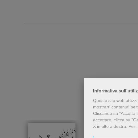
Chi h
Informativa sull'utili
Questo sito web utilizz
mostrarti contenuti perso
Cliccando su "Accetto tu
accettare, clicca su "G
X in alto a destra.
Per 