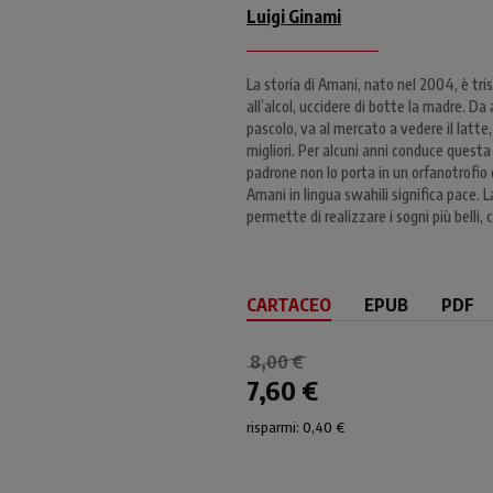
Luigi Ginami
La storia di Amani, nato nel 2004, è tri
all’alcol, uccidere di botte la madre. Da
pascolo, va al mercato a vedere il latte,
migliori. Per alcuni anni conduce quest
padrone non lo porta in un orfanotrofio 
Amani in lingua swahili significa pace. 
permette di realizzare i sogni più belli,
CARTACEO
EPUB
PDF
8,00 €
7,60 €
risparmi: 0,40 €