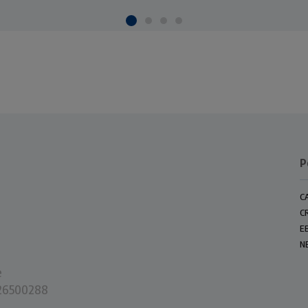
P
C
C
E
N
e
0226500288