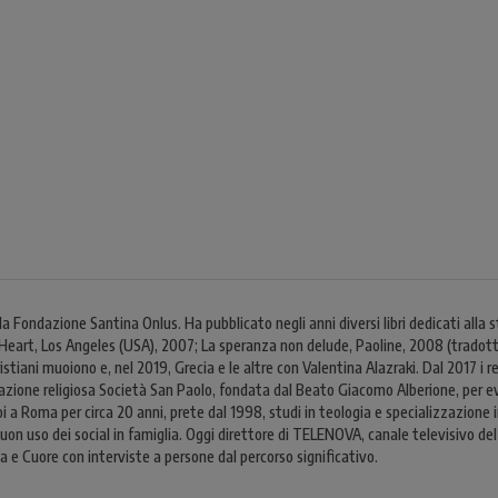
 Fondazione Santina Onlus. Ha pubblicato negli anni diversi libri dedicati alla 
Heart, Los Angeles (USA), 2007; La speranza non delude, Paoline, 2008 (tradotto
istiani muoiono e, nel 2019, Grecia e le altre con Valentina Alazraki. Dal 2017 i r
ione religiosa Società San Paolo, fondata dal Beato Giacomo Alberione, per evan
oi a Roma per circa 20 anni, prete dal 1998, studi in teologia e specializzazione
 buon uso dei social in famiglia. Oggi direttore di TELENOVA, canale televisivo 
e Cuore con interviste a persone dal percorso significativo.