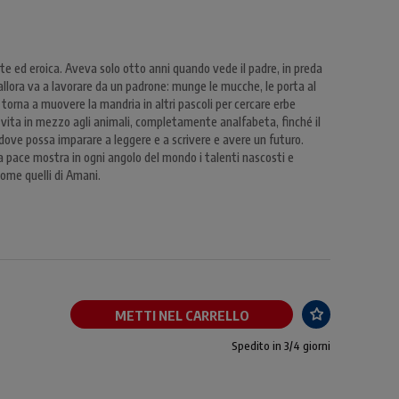
ste ed eroica. Aveva solo otto anni quando vede il padre, in preda
 allora va a lavorare da un padrone: munge le mucche, le porta al
 torna a muovere la mandria in altri pascoli per cercare erbe
a vita in mezzo agli animali, completamente analfabeta, finché il
dove possa imparare a leggere e a scrivere e avere un futuro.
La pace mostra in ogni angolo del mondo i talenti nascosti e
 come quelli di Amani.
METTI NEL CARRELLO
Spedito in 3/4 giorni