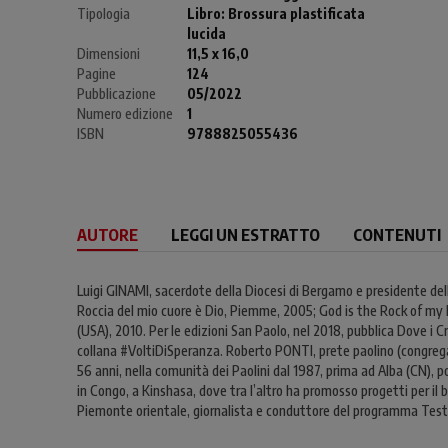
Tipologia
Libro:
Brossura plastificata
lucida
Dimensioni
11,5 x 16,0
Pagine
124
Pubblicazione
05/2022
Numero edizione
1
ISBN
9788825055436
AUTORE
LEGGI UN ESTRATTO
CONTENUTI
Luigi GINAMI, sacerdote della Diocesi di Bergamo e presidente della
Roccia del mio cuore è Dio, Piemme, 2005; God is the Rock of my 
(USA), 2010. Per le edizioni San Paolo, nel 2018, pubblica Dove i Cr
collana #VoltiDiSperanza. Roberto PONTI, prete paolino (congregaz
56 anni, nella comunità dei Paolini dal 1987, prima ad Alba (CN), p
in Congo, a Kinshasa, dove tra l’altro ha promosso progetti per il
Piemonte orientale, giornalista e conduttore del programma Testa 