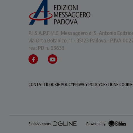
P.I.S.A.P.F.M.C. Messaggero di S. Antonio Editric
via Orto Botanico, 11 - 35123 Padova - P.IVA 0
rea: PD n. 63633
CONTATTI
COOKIE POLICY
PRIVACY POLICY
GESTIONE COOKIE
Realizzazione:
Powered by: