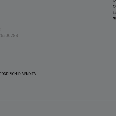
C
C
E
N
e
0226500288
CONDIZIONI DI VENDITA