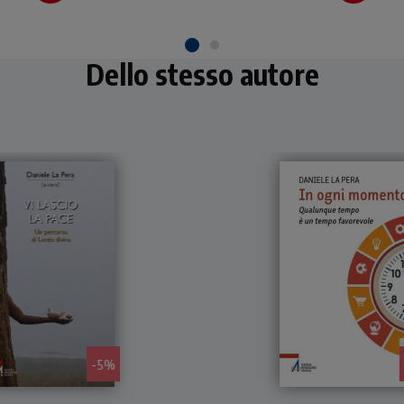
Dello stesso autore
- 5%
l libro raccoglie alcune
Il tema del tempo nel