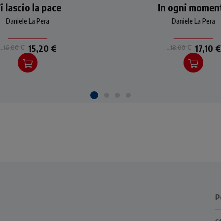
tio di diversi autori per
i lascio la pace
In ogni momen
prospettiva cristiana 
crutare in profondità i
scorgere in ogni moment
Daniele La Pera
Daniele La Pera
passi biblici più belli e
tempo favorevole che c
portanti sul tema della
donato.
pace.
15,20 €
17,10 €
16,00 €
18,00 €
P