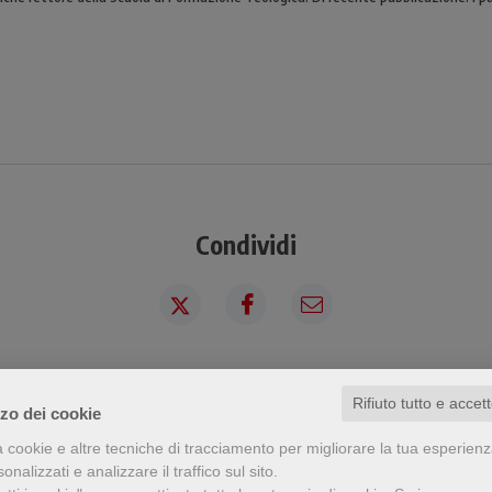
Condividi
a visto questo prodotto ha visto an
Rifiuto tutto e accet
zzo dei cookie
a cookie e altre tecniche di tracciamento per migliorare la tua esperien
nalizzati e analizzare il traffico sul sito.