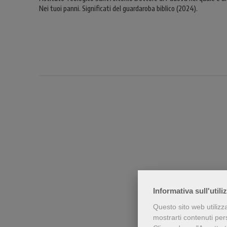
Nei tuoi panni. Significati del guardaroba biblico (2024).
Chi h
Informativa sull'utili
Questo sito web utilizz
mostrarti contenuti perso