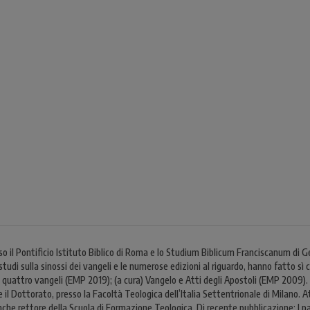
sso il Pontificio Istituto Biblico di Roma e lo Studium Biblicum Franciscanum 
studi sulla sinossi dei vangeli e le numerose edizioni al riguardo, hanno fatto sì c
 quattro vangeli (EMP 2019); (a cura) Vangelo e Atti degli Apostoli (EMP 2009)
te il Dottorato, presso la Facoltà Teologica dell’Italia Settentrionale di Milano
che rettore della Scuola di Formazione Teologica. Di recente pubblicazione: I pas