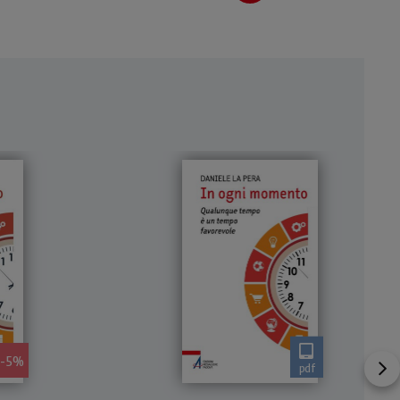
- 5%
pdf
la
Il tema del tempo nella