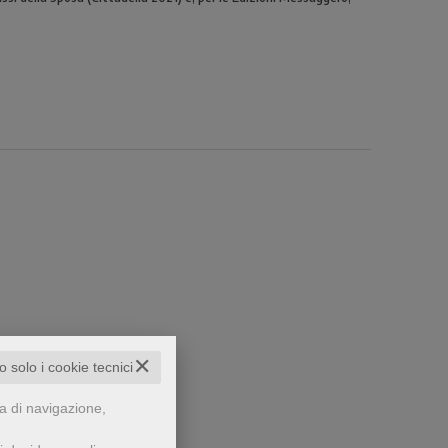
✕
che...
to solo i cookie tecnici
za di navigazione,