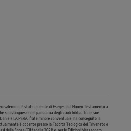
di Gerusalemme, è stato docente di Esegesi del Nuovo Testamento a
he si distinguesse nel panorama degli studi biblici. Tra le sue
. Daniele LA PERA, frate minore conventuale, ha conseguito la
. Attualmente è docente presso la Facoltà Teologica del Triveneto e
si della Sposa (Cittadella 2021) e, per le Edizioni Messaggero,