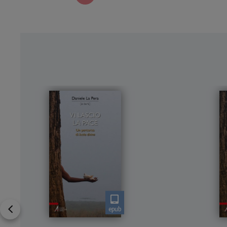
epub
Il libro raccoglie alcune
I