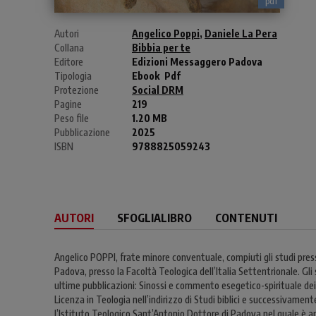
pdf
Autori
Angelico Poppi
,
Daniele La Pera
Collana
Bibbia per te
Editore
Edizioni Messaggero Padova
Tipologia
Ebook
Pdf
Protezione
Social DRM
Pagine
219
Peso file
1.20 MB
Pubblicazione
2025
ISBN
9788825059243
AUTORI
SFOGLIALIBRO
CONTENUTI
Angelico POPPI, frate minore conventuale, compiuti gli studi pre
Padova, presso la Facoltà Teologica dell’Italia Settentrionale. Gli 
ultime pubblicazioni: Sinossi e commento esegetico-spirituale dei
Licenza in Teologia nell’indirizzo di Studi biblici e successivamen
l’Istituto Teologico Sant’Antonio Dottore di Padova nel quale è an