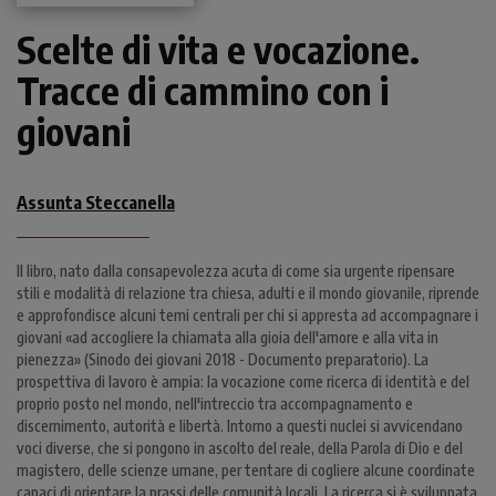
Scelte di vita e vocazione.
Tracce di cammino con i
giovani
Assunta Steccanella
Il libro, nato dalla consapevolezza acuta di come sia urgente ripensare
stili e modalità di relazione tra chiesa, adulti e il mondo giovanile, riprende
e approfondisce alcuni temi centrali per chi si appresta ad accompagnare i
giovani «ad accogliere la chiamata alla gioia dell'amore e alla vita in
pienezza» (Sinodo dei giovani 2018 - Documento preparatorio). La
prospettiva di lavoro è ampia: la vocazione come ricerca di identità e del
proprio posto nel mondo, nell'intreccio tra accompagnamento e
discernimento, autorità e libertà. Intorno a questi nuclei si avvicendano
voci diverse, che si pongono in ascolto del reale, della Parola di Dio e del
magistero, delle scienze umane, per tentare di cogliere alcune coordinate
capaci di orientare la prassi delle comunità locali. La ricerca si è sviluppata