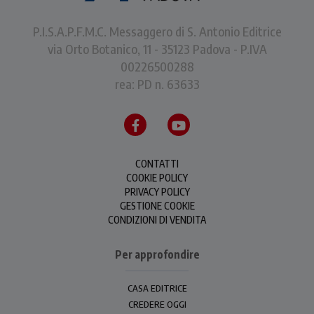
P.I.S.A.P.F.M.C. Messaggero di S. Antonio Editrice
via Orto Botanico, 11 - 35123 Padova - P.IVA
00226500288
rea: PD n. 63633
CONTATTI
COOKIE POLICY
PRIVACY POLICY
GESTIONE COOKIE
CONDIZIONI DI VENDITA
Per approfondire
CASA EDITRICE
CREDERE OGGI