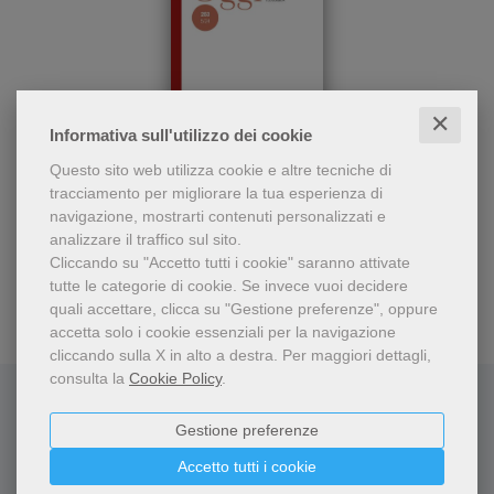
✕
Informativa sull'utilizzo dei cookie
epub
Il sinodo è l’opportunità per
Questo sito web utilizza cookie e altre tecniche di
Formazione. Per una chiesa sinodale
riscoprire la formazione
tracciamento per migliorare la tua esperienza di
all’interno della chiesa
navigazione, mostrarti contenuti personalizzati e
AA. VV.
analizzare il traffico sul sito.
7,99 €
Cliccando su "Accetto tutti i cookie" saranno attivate
tutte le categorie di cookie.
Se invece vuoi decidere
quali accettare, clicca su "Gestione preferenze", oppure
accetta solo i cookie essenziali per la navigazione
cliccando sulla X in alto a destra.
Per maggiori dettagli,
consulta la
Cookie Policy
.
Dello stesso autore
Gestione preferenze
Accetto tutti i cookie