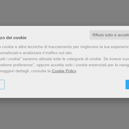
Rifiuto tutto e accet
zzo dei cookie
a cookie e altre tecniche di tracciamento per migliorare la tua esperien
nalizzati e analizzare il traffico sul sito.
tti i cookie" saranno attivate tutte le categorie di cookie.
Se invece vuo
estione preferenze", oppure accetta solo i cookie essenziali per la navi
maggiori dettagli, consulta la
Cookie Policy
.
nario (1225-2025) nel quadro dell'esperienza di Francesco d'Assisi. L'attenzione 
O CAMPEDELLI - MARZIA CESCHIA - ALFONSO MARINI - PIETRO MESSA - GIU