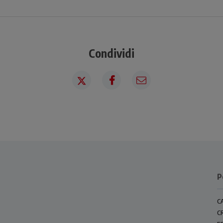
Condividi
P
C
C