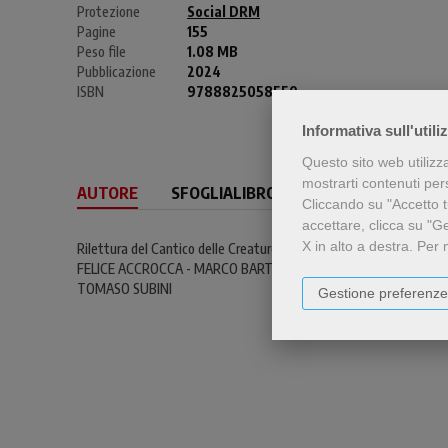
Protezione
Social DRM
Pagine
155
Peso file
1.08 MB
Pubblicazione
2024
ISBN
9788825058550
Informativa sull'utili
Questo sito web utilizz
mostrarti contenuti perso
AUTORE
SFOGLIALIBRO
CONTENUTI
Cliccando su "Accetto tu
accettare, clicca su "G
X in alto a destra.
Per 
Rilettura del Cantico delle Creature in occasione dell'ottavo cente
FELICE ACCROCCA - MARCO BARTOLI - GIUSEPPE BUFFON - MARC
TOMASO SUBINI
Gestione preferenze