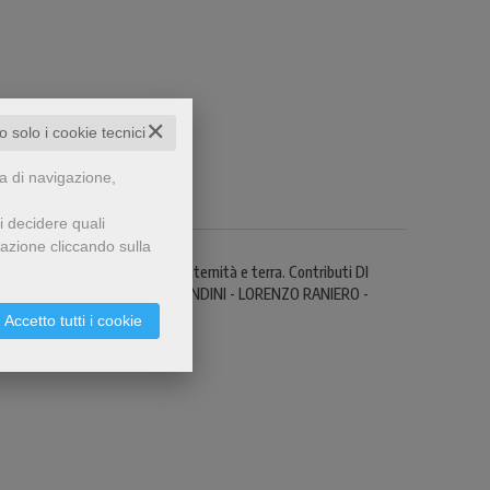
✕
to solo i cookie tecnici
za di navigazione,
i decidere quali
gazione cliccando sulla
si focalizza sui temi chiave fraternità e terra. Contributi DI
LIO MICHELINI - SIMONE MORANDINI - LORENZO RANIERO -
Accetto tutti i cookie