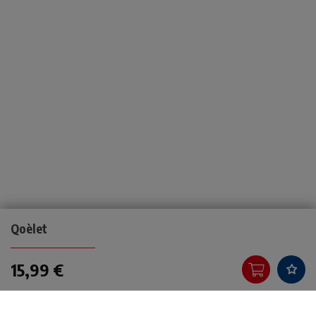
Qoèlet
15,99 €