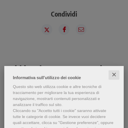
Condividi
Chi ha visto questo prodotto
✕
ha visto anche...
Informativa sull'utilizzo dei cookie
Questo sito web utilizza cookie e altre tecniche di
tracciamento per migliorare la tua esperienza di
navigazione, mostrarti contenuti personalizzati e
analizzare il traffico sul sito.
Cliccando su "Accetto tutti i cookie" saranno attivate
tutte le categorie di cookie.
Se invece vuoi decidere
quali accettare, clicca su "Gestione preferenze", oppure