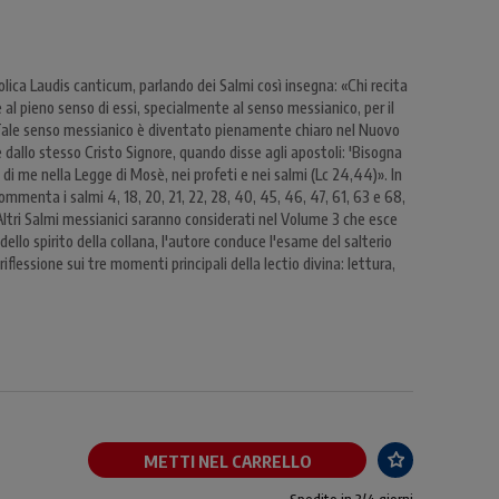
lica Laudis canticum, parlando dei Salmi così insegna: «Chi recita
 al pieno senso di essi, specialmente al senso messianico, per il
. Tale senso messianico è diventato pienamente chiaro nel Nuovo
dallo stesso Cristo Signore, quando disse agli apostoli: 'Bisogna
 di me nella Legge di Mosè, nei profeti e nei salmi (Lc 24,44)». In
mmenta i salmi 4, 18, 20, 21, 22, 28, 40, 45, 46, 47, 61, 63 e 68,
 Altri Salmi messianici saranno considerati nel Volume 3 che esce
llo spirito della collana, l'autore conduce l'esame del salterio
lessione sui tre momenti principali della lectio divina: lettura,
METTI NEL CARRELLO