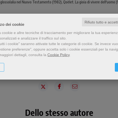
 La glossolalia nel Nuovo Testamento (1982), Qoèlet. La gioia di vivere dell'uomo 
Rifiuto tutto e accet
zzo dei cookie
a cookie e altre tecniche di tracciamento per migliorare la tua esperien
nalizzati e analizzare il traffico sul sito.
tti i cookie" saranno attivate tutte le categorie di cookie.
Se invece vuo
estione preferenze", oppure accetta solo i cookie essenziali per la navi
maggiori dettagli, consulta la
Cookie Policy
.
Condividi
Dello stesso autore