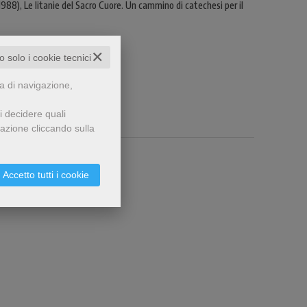
(1988), Le litanie del Sacro Cuore. Un cammino di catechesi per il
✕
to solo i cookie tecnici
za di navigazione,
i decidere quali
gazione cliccando sulla
Accetto tutti i cookie