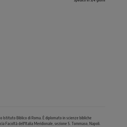
Spedito in 3/4 giorni
cio Istituto Biblico di Roma. È diplomato in scienze bibliche
ia Facoltà dell'Italia Meridionale, sezione S. Tommaso, Napoli.