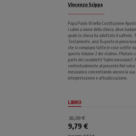
Vincenzo Scippa
Papa Paolo VI nella Costituzione Aposto
i salmi a nome della chiesa, deve badare
quale la chiesa ha adottato il salterio
Testamento, anzi fu posto in piena luce 
che si compiano tutte le cose scritte su
questo Volume 2 dei «Salmi», l'Autore co
parte dei cosiddetti 'Salmi messianici'.
contestualmente al presente.Nel solco de
messianico concentrando ancora la sua rif
interpretazione e attualizzazione.
LIBRO
10,30 €
9,79 €