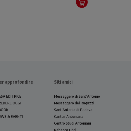
nella
posto nel rapporto con Dio.
lare
e
er approfondire
Siti amici
ASA EDITRICE
Messaggero di Sant'Antonio
REDERE OGGI
Messaggero dei Ragazzi
BOOK
Sant'Antonio di Padova
EWS & EVENTI
Caritas Antoniana
Centro Studi Antoniani
Rebecca Libri