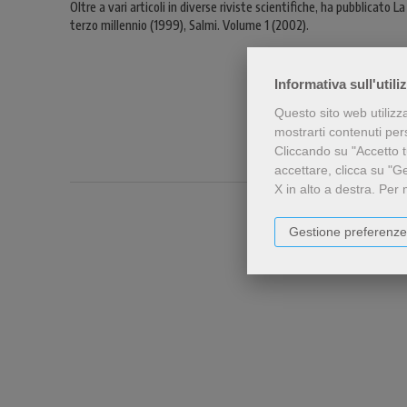
Oltre a vari articoli in diverse riviste scientifiche, ha pubblicato
terzo millennio (1999), Salmi. Volume 1 (2002).
Informativa sull'utili
Questo sito web utilizz
mostrarti contenuti perso
Cliccando su "Accetto tu
accettare, clicca su "G
X in alto a destra.
Per 
Gestione preferenze