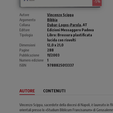
- 5%
Autore
Vincenzo Scippa
Argomento
Bibbia
Collana
Dabar-Logos-Parola
, AT
Editore
Edizioni Messaggero Padova
Tipologia
Libro:
Brossura plastificata
lucida con risvolti
Dimensioni
12,0 x 21,0
Pagine
288
Pubblicazione
11/2003
Numero edizione
1
ISBN
9788825013337
AUTORE
CONTENUTI
Vincenzo Scippa, sacerdote della diocesi di Napoli, è laureato in fil
orientali presso lo «Studium Biblicum Francisanum» di Gerusalemme