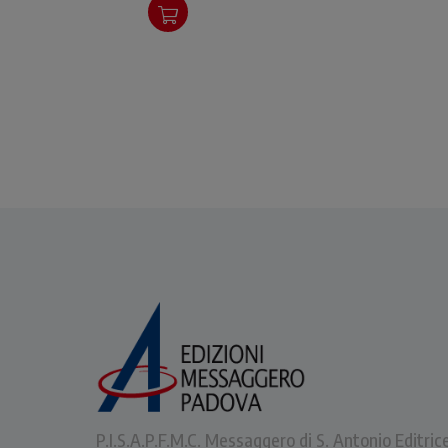
P.I.S.A.P.F.M.C. Messaggero di S. Antonio Editric