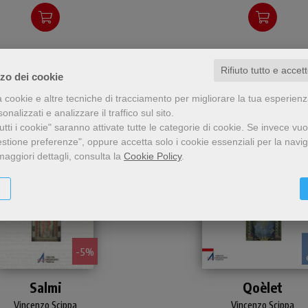
Rifiuto tutto e accet
zzo dei cookie
a cookie e altre tecniche di tracciamento per migliorare la tua esperien
nalizzati e analizzare il traffico sul sito.
tti i cookie" saranno attivate tutte le categorie di cookie.
Se invece vuo
estione preferenze", oppure accetta solo i cookie essenziali per la navi
maggiori dettagli, consulta la
Cookie Policy
.
- 5%
Un commento attento e
Breve commento
Salmi
Qoèlet
crupoloso dei tredici salmi
all'affascinante e
più utilizzati dalla chiesa
misterioso libro del Qoèl
Vincenzo Scippa
Vincenzo Scippa