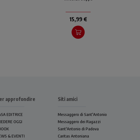
nto
che ricorda all'uomo quanto
a e
effimera e labile sia la vita e
lo e
15,99 €
er approfondire
Siti amici
ASA EDITRICE
Messaggero di Sant'Antonio
REDERE OGGI
Messaggero dei Ragazzi
BOOK
Sant'Antonio di Padova
EWS & EVENTI
Caritas Antoniana