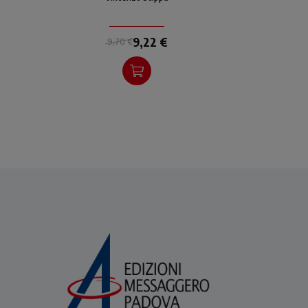
i più utilizzati dalla chiesa
ne
nella liturgia, sempre
concentrando la riflessione
9,22 €
9,70 €
sui tre momenti principali
della lectio divina.