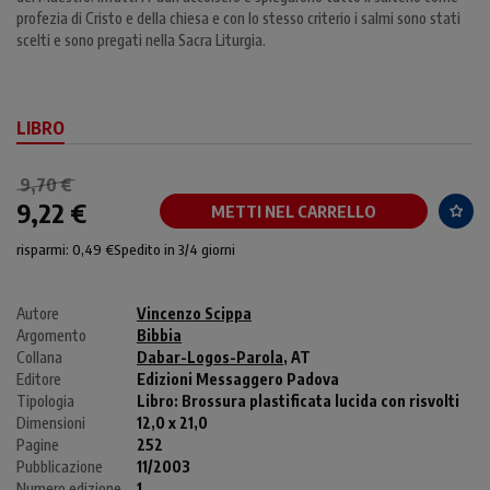
profezia di Cristo e della chiesa e con lo stesso criterio i salmi sono stati
scelti e sono pregati nella Sacra Liturgia.
LIBRO
9,70 €
9,22 €
METTI NEL CARRELLO
risparmi: 0,49 €
Spedito in 3/4 giorni
Autore
Vincenzo Scippa
Argomento
Bibbia
Collana
Dabar-Logos-Parola
, AT
Editore
Edizioni Messaggero Padova
Tipologia
Libro:
Brossura plastificata lucida con risvolti
Dimensioni
12,0 x 21,0
Pagine
252
Pubblicazione
11/2003
Numero edizione
1