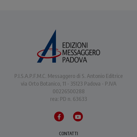
P.I.S.A.P.F.M.C. Messaggero di S. Antonio Editrice
via Orto Botanico, 11 - 35123 Padova - P.IVA
00226500288
rea: PD n. 63633
CONTATTI