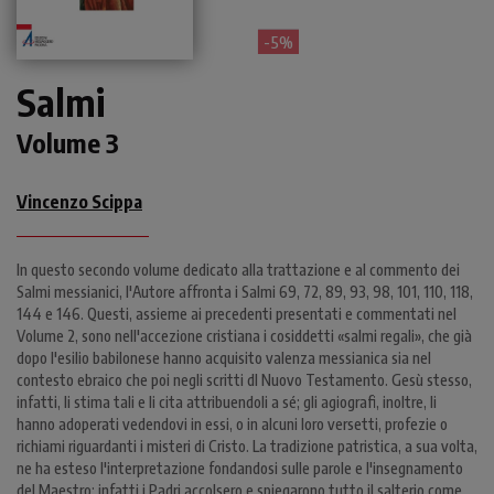
- 5%
Salmi
Volume 3
Vincenzo Scippa
In questo secondo volume dedicato alla trattazione e al commento dei
Salmi messianici, l'Autore affronta i Salmi 69, 72, 89, 93, 98, 101, 110, 118,
144 e 146. Questi, assieme ai precedenti presentati e commentati nel
Volume 2, sono nell'accezione cristiana i cosiddetti «salmi regali», che già
dopo l'esilio babilonese hanno acquisito valenza messianica sia nel
contesto ebraico che poi negli scritti dl Nuovo Testamento. Gesù stesso,
infatti, li stima tali e li cita attribuendoli a sé; gli agiografi, inoltre, li
hanno adoperati vedendovi in essi, o in alcuni loro versetti, profezie o
richiami riguardanti i misteri di Cristo. La tradizione patristica, a sua volta,
ne ha esteso l'interpretazione fondandosi sulle parole e l'insegnamento
del Maestro: infatti i Padri accolsero e spiegarono tutto il salterio come