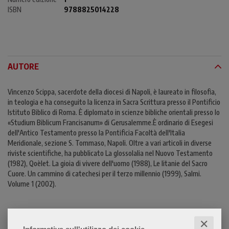
ISBN
9788825014228
AUTORE
Vincenzo Scippa, sacerdote della diocesi di Napoli, è laureato in filosofia,
in teologia e ha conseguito la licenza in Sacra Scrittura presso il Pontificio
Istituto Biblico di Roma. È diplomato in scienze bibliche orientali presso lo
«Studium Biblicum Francisanum» di Gerusalemme.È ordinario di Esegesi
dell'Antico Testamento presso la Pontificia Facoltà dell'Italia
Meridionale, sezione S. Tommaso, Napoli. Oltre a vari articoli in diverse
riviste scientifiche, ha pubblicato La glossolalia nel Nuovo Testamento
(1982), Qoèlet. La gioia di vivere dell'uomo (1988), Le litanie del Sacro
Cuore. Un cammino di catechesi per il terzo millennio (1999), Salmi.
Volume 1 (2002).
CONTENUTI
✕