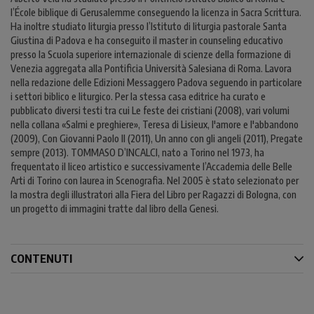
l’École biblique di Gerusalemme conseguendo la licenza in Sacra Scrittura.
Ha inoltre studiato liturgia presso l’Istituto di liturgia pastorale Santa
Giustina di Padova e ha conseguito il master in counseling educativo
presso la Scuola superiore internazionale di scienze della formazione di
Venezia aggregata alla Pontificia Università Salesiana di Roma. Lavora
nella redazione delle Edizioni Messaggero Padova seguendo in particolare
i settori biblico e liturgico. Per la stessa casa editrice ha curato e
pubblicato diversi testi tra cui Le feste dei cristiani (2008), vari volumi
nella collana «Salmi e preghiere», Teresa di Lisieux, l'amore e l'abbandono
(2009), Con Giovanni Paolo II (2011), Un anno con gli angeli (2011), Pregate
sempre (2013). TOMMASO D’INCALCI, nato a Torino nel 1973, ha
frequentato il liceo artistico e successivamente l’Accademia delle Belle
Arti di Torino con laurea in Scenografia. Nel 2005 è stato selezionato per
la mostra degli illustratori alla Fiera del Libro per Ragazzi di Bologna, con
un progetto di immagini tratte dal libro della Genesi.
CONTENUTI