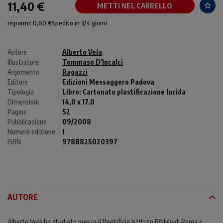
11,40 €
METTI NEL CARRELLO
risparmi: 0,60 €
Spedito in 3/4 giorni
Autore
Alberto Vela
Illustratore
Tommaso D'Incalci
Argomento
Ragazzi
Editore
Edizioni Messaggero Padova
Tipologia
Libro:
Cartonato plastificazione lucida
Dimensioni
14,0 x 17,0
Pagine
52
Pubblicazione
09/2008
Numero edizione
1
ISBN
9788825020397
AUTORE
Alberto Vela ha studiato presso il Pontificio Istituto Biblico di Roma e