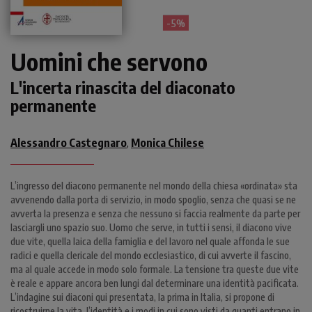
- 5%
Uomini che servono
L'incerta rinascita del diaconato
permanente
Alessandro Castegnaro
Monica Chilese
,
L’ingresso del diacono permanente nel mondo della chiesa «ordinata» sta
avvenendo dalla porta di servizio, in modo spoglio, senza che quasi se ne
avverta la presenza e senza che nessuno si faccia realmente da parte per
lasciargli uno spazio suo. Uomo che serve, in tutti i sensi, il diacono vive
due vite, quella laica della famiglia e del lavoro nel quale affonda le sue
radici e quella clericale del mondo ecclesiastico, di cui avverte il fascino,
ma al quale accede in modo solo formale. La tensione tra queste due vite
è reale e appare ancora ben lungi dal determinare una identità pacificata.
L’indagine sui diaconi qui presentata, la prima in Italia, si propone di
ricostruirne la vita, l’identità e i modi in cui sono visti da quanti entrano in