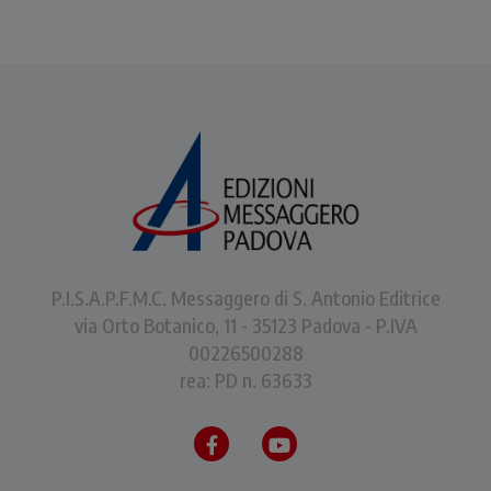
P.I.S.A.P.F.M.C. Messaggero di S. Antonio Editrice
via Orto Botanico, 11 - 35123 Padova - P.IVA
00226500288
rea: PD n. 63633