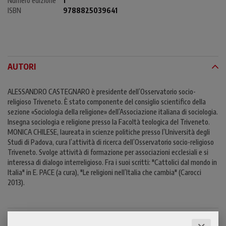
Numero edizione
1
ISBN
9788825039641
AUTORI
ALESSANDRO CASTEGNARO è presidente dell’Osservatorio socio-
religioso Triveneto. È stato componente del consiglio scientifico della
sezione «Sociologia della religione» dell’Associazione italiana di sociologia.
Insegna sociologia e religione presso la Facoltà teologica del Triveneto.
MONICA CHILESE, laureata in scienze politiche presso l’Università degli
Studi di Padova, cura l’attività di ricerca dell’Osservatorio socio-religioso
Triveneto. Svolge attività di formazione per associazioni ecclesiali e si
interessa di dialogo interreligioso. Fra i suoi scritti: "Cattolici dal mondo in
Italia" in E. PACE (a cura), "Le religioni nell’Italia che cambia" (Carocci
2013).
CONTENUTI