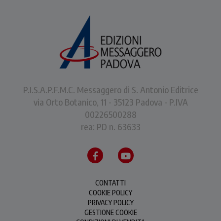
P.I.S.A.P.F.M.C. Messaggero di S. Antonio Editrice
via Orto Botanico, 11 - 35123 Padova - P.IVA
00226500288
rea: PD n. 63633
CONTATTI
COOKIE POLICY
PRIVACY POLICY
GESTIONE COOKIE