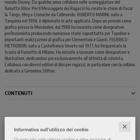
mondo Disney. Da qualche anno collabora nelle sceneggiature del
fumetto Winx. Per il Messaggero dei Ragazzi ha creato le storie di Oscar
& Tango, Meg e Cronache da Colleverde. ROBERTO MARINI, nato a
Tarquinia nel 1958, è diplomato in arte applicata. Dopo un periodo come
grafico presso la Mondadori, dal 1988 ha lavorato come disegnatore
professionista producendo numerose storie soprattutto per Topolino e
importanti realizzazioni di grafica per Clementoni e Giunti. FEDERICO
PIETROBON, nato a Castelfranco Veneto nel 1977, ha frequentato la
Scuola di Fumetto di Milano. Ha iniziato a lavorare come disegnatore e
illustratore, dedicandosi poi esclusivamente all’attività di colorista.
Collabora con diversi editori di libri per ragazzi, in particolare con la collana
dedicata a Geronimo Stilton.
CONTENUTI
Condividi
✕
Informativa sull'utilizzo dei cookie
Questo sito web utilizza cookie e altre tecniche di