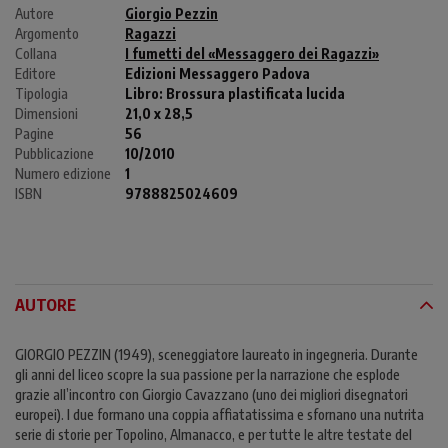
Autore
Giorgio Pezzin
Argomento
Ragazzi
Collana
I fumetti del «Messaggero dei Ragazzi»
Editore
Edizioni Messaggero Padova
Tipologia
Libro:
Brossura plastificata lucida
Dimensioni
21,0 x 28,5
Pagine
56
Pubblicazione
10/2010
Numero edizione
1
ISBN
9788825024609
AUTORE
GIORGIO PEZZIN (1949), sceneggiatore laureato in ingegneria. Durante
gli anni del liceo scopre la sua passione per la narrazione che esplode
grazie all’incontro con Giorgio Cavazzano (uno dei migliori disegnatori
europei). I due formano una coppia affiatatissima e sfornano una nutrita
serie di storie per Topolino, Almanacco, e per tutte le altre testate del