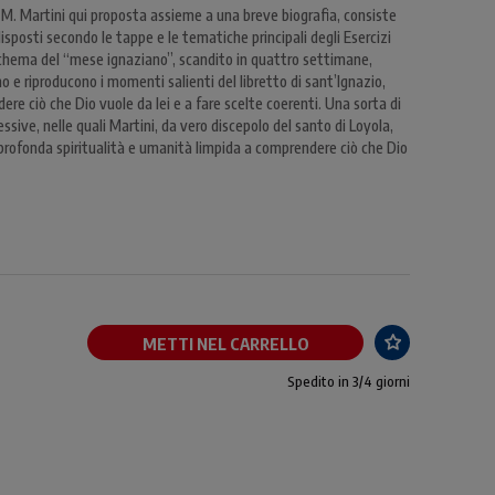
i C. M. Martini qui proposta assieme a una breve biografia, consiste
disposti secondo le tappe e le tematiche principali degli Esercizi
 schema del “mese ignaziano”, scandito in quattro settimane,
o e riproducono i momenti salienti del libretto di sant’Ignazio,
re ciò che Dio vuole da lei e a fare scelte coerenti. Una sorta di
ssive, nelle quali Martini, da vero discepolo del santo di Loyola,
 profonda spiritualità e umanità limpida a comprendere ciò che Dio
METTI NEL CARRELLO
Spedito in 3/4 giorni