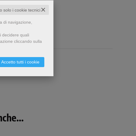
✕
to solo i cookie tecnici
za di navigazione,
i decidere quali
gazione cliccando sulla
Accetto tutti i cookie
che...