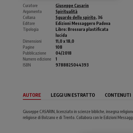
Curatore
Giuseppe Casarin
Argomento
Spiritualità
Collana
Sguardo dello spirito
, 36
Editore
Edizioni Messaggero Padova
Tipologia
Libro:
Brossura plastificata
lucida
Dimensioni
11,0 x 18,0
Pagine
108
Pubblicazione
04/2018
Numero edizione
1
ISBN
9788825044393
AUTORE
LEGGI UN ESTRATTO
CONTENUTI
Giuseppe CASARIN, licenziato in scienze bibliche, insegna religion
religiose di Bolzano e di Trento. Collabora con le Edizioni Messag