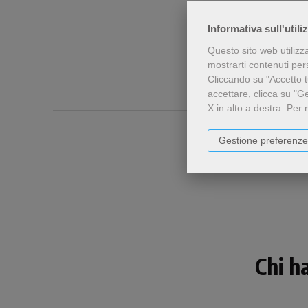
Informativa sull'utili
Questo sito web utilizz
mostrarti contenuti perso
Cliccando su "Accetto tu
accettare, clicca su "G
X in alto a destra.
Per 
Gestione preferenze
Chi h