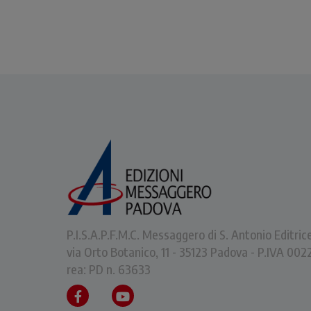
P.I.S.A.P.F.M.C. Messaggero di S. Antonio Editric
via Orto Botanico, 11 - 35123 Padova - P.IVA 0
rea: PD n. 63633